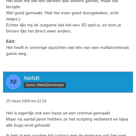
Het doet me wel iets denken aan andere games, maar dat
terzijde.
Wel goed gemaakt. Heb het even goed doorgekeken, echt
netjes:)
Echter lijkt mij de outgame dat het een 3D spel is, en kom je
binnen lijkt het direct weer anders..
Edit:
Het heeft in sommige opzichten wel iets van een mafia/criminals
game weg..
NielsB
Junior (Web)Developer
25 maart 2009 om 22:29
Het is eigenlijk ook een basis uit een criminal gemaakt.
Maar na aantal jaren hebben ze het scripting verbeterd en bijna
alle bugs eruit gehaald.
Ik heb al een aardige tijd contact met de eigenaar van het spel..