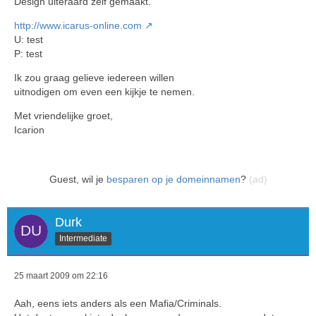
Design uiteraard zelf gemaakt.
http://www.icarus-online.com
U: test
P: test
Ik zou graag gelieve iedereen willen
uitnodigen om even een kijkje te nemen.
Met vriendelijke groet,
Icarion
Guest, wil je
besparen op je domeinnamen
?
(ad)
Durk
Intermediate
25 maart 2009 om 22:16
Aah, eens iets anders als een Mafia/Criminals.