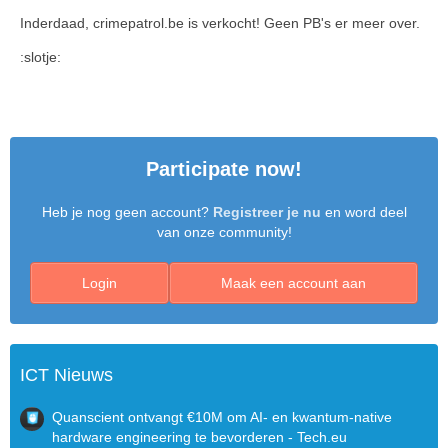
Inderdaad, crimepatrol.be is verkocht! Geen PB's er meer over.
:slotje:
Participate now!
Heb je nog geen account?
Registreer je nu
en word deel
van onze community!
Login
Maak een account aan
ICT Nieuws
Quanscient ontvangt €10M om AI- en kwantum-native
hardware engineering te bevorderen - Tech.eu