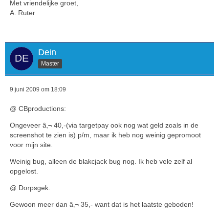
Met vriendelijke groet,
A. Ruter
Dein
Master
9 juni 2009 om 18:09
@ CBproductions:
Ongeveer â‚¬ 40,-(via targetpay ook nog wat geld zoals in de
screenshot te zien is) p/m, maar ik heb nog weinig gepromoot
voor mijn site.
Weinig bug, alleen de blakcjack bug nog. Ik heb vele zelf al
opgelost.
@ Dorpsgek:
Gewoon meer dan â‚¬ 35,- want dat is het laatste geboden!