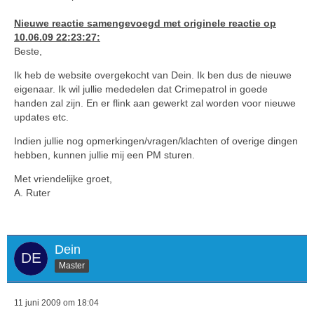
Nieuwe reactie samengevoegd met originele reactie op
10.06.09 22:23:27:
Beste,
Ik heb de website overgekocht van Dein. Ik ben dus de nieuwe
eigenaar. Ik wil jullie mededelen dat Crimepatrol in goede
handen zal zijn. En er flink aan gewerkt zal worden voor nieuwe
updates etc.
Indien jullie nog opmerkingen/vragen/klachten of overige dingen
hebben, kunnen jullie mij een PM sturen.
Met vriendelijke groet,
A. Ruter
Dein
Master
11 juni 2009 om 18:04