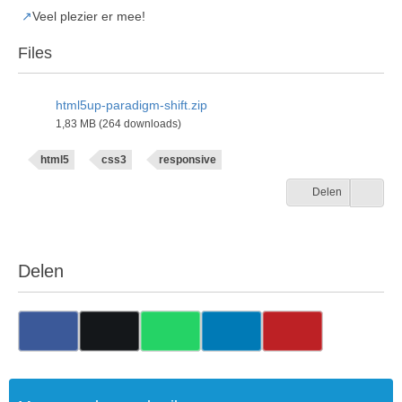
Veel plezier er mee!
Files
html5up-paradigm-shift.zip
1,83 MB (264 downloads)
html5
css3
responsive
Delen
Delen