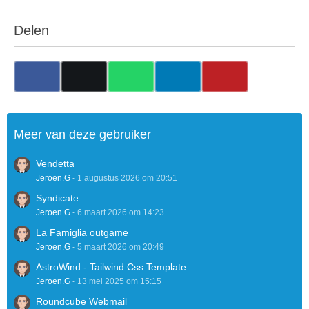
Delen
Meer van deze gebruiker
Vendetta
Jeroen.G
-
1 augustus 2026 om 20:51
Syndicate
Jeroen.G
-
6 maart 2026 om 14:23
La Famiglia outgame
Jeroen.G
-
5 maart 2026 om 20:49
AstroWind - Tailwind Css Template
Jeroen.G
-
13 mei 2025 om 15:15
Roundcube Webmail