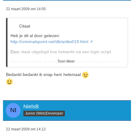
22 maart 2009 om 14:05
Citaat
Heb je dit al door gelezen:
http://criminalspoint.net/db/artikel/19.html
Daar staat uitgelegd hoe hetwerkt via een login script.
Toon Meer
Ten eerste begin je met een session_start(); bovenaan de
?>
pagina waar jee en sessie gaat maken of gebruiken.
Bedankt bedankt ik snap hem helemaal
Daarna moet je een variabel maken met $_SESSION['En
dan mag hier een naam of iets komen wat jij wil'] = "En hier
mag iets komen wat jij in de session wilt zetten";
PHP
NielsB
-Knipje-
Junior (Web)Developer
Hier boven heb ik een voorbeeld code gemaakt test het
22 maart 2009 om 14:12
maar uit;)