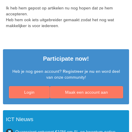
Ik heb hem gepost op artikelen nu nog hopen dat ze hem
accepteren.
Heb hem ook iets uitgebreider gemaakt zodat het nog wat
makkelijker is voor iedereen.
Participate now!
Heb je nog geen account?
Registreer je nu
en word deel
van onze community!
Login
Maak een account aan
ICT Nieuws
Quanscient ontvangt €10M om AI- en kwantum-native