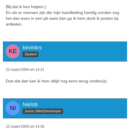
Let wel op als je browser sluit gaat sessie weg..
Blij dat ik kon helpen;)
En als er mensen zijn die mijn handleiding handig vonden zeg
Het kan trouwens zijn dat hier fouten in zitten ik heb het net
het dan even in een pb want dan ga ik hem denk ik posten bij
uit de hand geschreven op cp..
artikelen.
En misschien als mensen hier uit leren is dit een handige
artikel erbij;)
kevinkrs
Student
22 maart 2009 om 14:21
Doe dat dan kan ik hem altijd nog eens terug vinden(a)
NielsB
Junior (Web)Developer
22 maart 2009 om 14:36