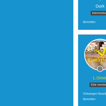
Durk
Intermedia
Berichten
L.Groo
Elite memb
Ontvangen React
Berichten