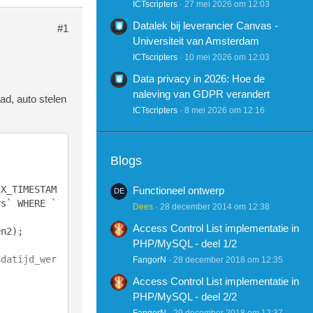
ICTscripters
27 mei 2026 om 12:03
Datalek bij leverancier Canvas -
#1
Universiteit van Amsterdam
ICTscripters
10 mei 2026 om 12:03
Data privacy in 2026: Hoe de
naleving van GDPR verandert
ad, auto stelen
ICTscripters
8 mei 2026 om 12:16
Blogs
IX_TIMESTAM
Functioneel ontwerp
rs` WHERE `
Dees
28 december 2014 om 12:38
Access Control List implementatie in
PHP/MySQL - deel 1/2
$datijd_wer
FangorN
28 december 2018 om 12:35
Access Control List implementatie in
PHP/MySQL - deel 2/2