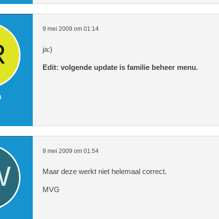
$countdown_autojat = $autojat1->aut
9 mei 2009 om 01:14
$route662 = mysql_query("SELECT *,U
ja:)
MP(`route66`) AS `route66`,0 FROM `
Edit: volgende update is familie beheer menu.
$countdown_route66 = $route661->rou
o
$hoeren2 = mysql_query("SELECT *,UN
P(`hoerentijd`) AS `hoerentijd`,0 FR
9 mei 2009 om 01:54
Maar deze werkt niet helemaal correct.
$countdown_hoeren = $hoeren1->hoere
MVG