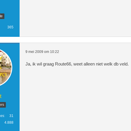
            <td align='center'><div
te
			<td><div align="center"><strong>Ac
365
			<td align='center'><div align="cen
			<td><div align="center"><strong>Wa
9 mei 2009 om 10:22
Ja, ik wil graag Route66, weet alleen niet welk db veld.
			<td width="5px" align="center"><di
v align="center"><img src="images/i
			<td><div align="center"><b><a href
t
            <td width="5px" align="
v align="center"><img src="images/i
ers
			<td><div align="center"><b><font i
ies
31
4.888
            <td width="5px" align="