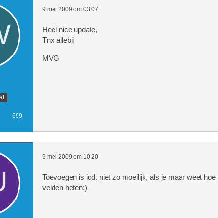
9 mei 2009 om 03:07
							<div class="title_
Heel nice update,
			<div class="title">Wachttijden</di
Tnx allebij
MVG
		<div style="background-color:#dbd2b7; 
al
		<table cellpadding="0" cellspacing="0" 
699
			<table width="100%" class="mod_lis
			<td align='center'><div align="cen
9 mei 2009 om 10:20
			<td><div align="center"><strong>Ac
Toevoegen is idd. niet zo moeilijk, als je maar weet ho
velden heten:)
			<td align='center'><div align="cen
			<td><div align="center"><strong>Wa