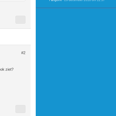
FangorN
29 december 2018 om 12:37
X_TIMESTAMP
 WHERE `log
datijd_stee
TIMESTAMP(`
s` WHERE `l
#2
ook ziet?
tijd_rip-ti
NIX_TIMESTA
0 FROM `use