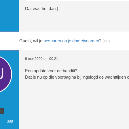
$steel2 = mysql_query("SELECT *,UNI
(`steel`) AS `steel`,0 FROM `users`
Dat was het dan:)
$countdown_steel = $steel1->steel+$
Guest, wil je
besparen op je domeinnamen
?
(ad)
$rip2 = mysql_query("SELECT *,UNIX_
riptijd`) AS `riptijd`,0 FROM `user
9 mei 2009 om 00:21
Een update voor de banditi?
Dat je nu op die voorpagina bij ingelogd de wachttijden 
$countdown_rip = $rip1->riptijd+$da
$autojat2 = mysql_query("SELECT *,U
MP(`autojattijd`) AS `autojattijd`,
te
365