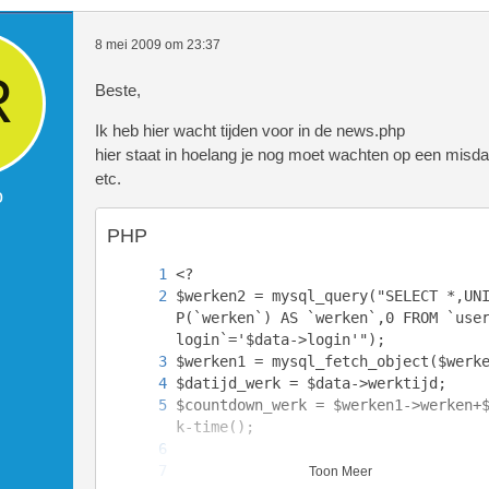
8 mei 2009 om 23:37
Beste,
Ik heb hier wacht tijden voor in de news.php
hier staat in hoelang je nog moet wachten op een misda
etc.
o
PHP
$werken2 = mysql_query("SELECT *,UN
P(`werken`) AS `werken`,0 FROM `use
$countdown_werk = $werken1->werken+
Toon Meer