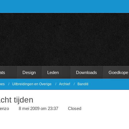
ats
Design
Leden
Downloads
Goedkope
mes
Uitbreidingen en Overige
Archief
Banditi
ht tijden
renzo
8 mei 2009 om 23:37
Closed