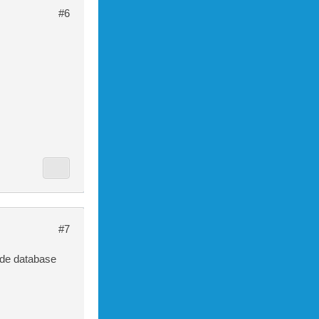
#6
#7
e de database