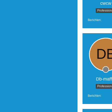
cwcw
Profession
Berichten
Db-maff
Profession
Berichten