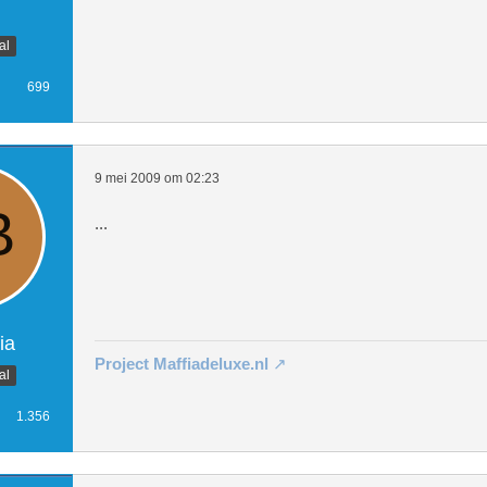
$geluksrad2 = mysql_query("SELECT *
TAMP(`draaitijd`) AS `draaitijd`,0 
al
699
$countdown_geluksrad = $geluksrad1-
9 mei 2009 om 02:23
$hogerlager2 = mysql_query("SELECT 
...
STAMP(`hltijd`) AS `hltijd`,0 FROM 
$hogerlager1 = mysql_fetch_object($
$countdown_hogerlager = $hogerlager
ia
Project Maffiadeluxe.nl
al
1.356