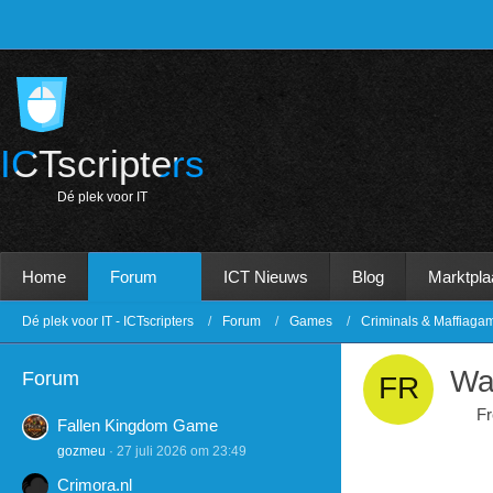
ICTscripters
D
é
p
l
e
k
v
o
o
r
I
T
Home
Forum
ICT Nieuws
Blog
Marktpla
Dé plek voor IT - ICTscripters
Forum
Games
Criminals & Maffiaga
Wac
Forum
F
Fallen Kingdom Game
gozmeu
27 juli 2026 om 23:49
Crimora.nl