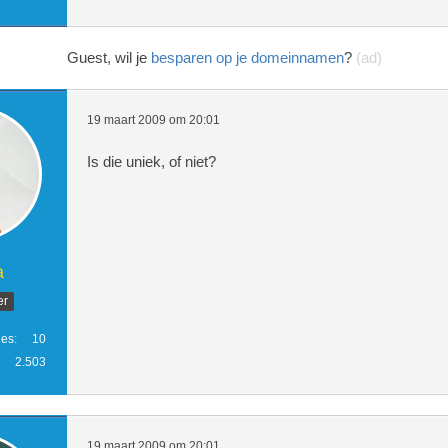
Guest, wil je
besparen op je domeinnamen
?
(ad)
19 maart 2009 om 20:01
Is die uniek, of niet?
a
er
ies
10
2.503
19 maart 2009 om 20:01