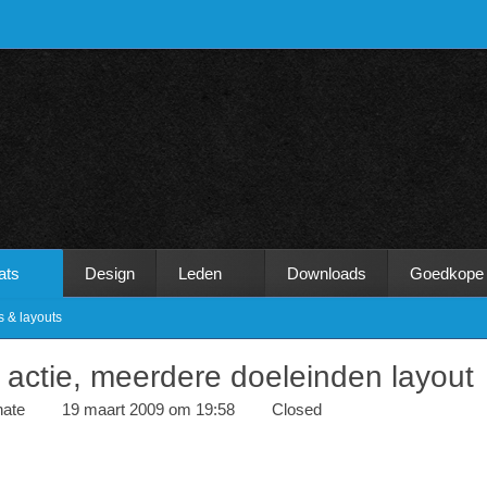
ats
Design
Leden
Downloads
Goedkope
s & layouts
 actie, meerdere doeleinden layout
hate
19 maart 2009 om 19:58
Closed