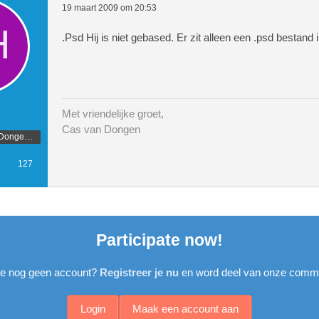
19 maart 2009 om 20:53
.Psd Hij is niet gebased. Er zit alleen een .psd bestand i
Met vriendelijke groet,
Cas van Dongen
Ontwerper CasvDongen.nl
127
Participate now!
je nog geen account?
Registreer je nu
en word deel van onze commu
Login
Maak een account aan