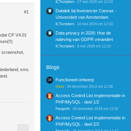
ICTscripters
27 mei 2026 om 12:03
Datalek bij leverancier Canvas -
#1
Universiteit van Amsterdam
ICTscripters
10 mei 2026 om 12:03
Data privacy in 2026: Hoe de
omdat CP V4.01
naleving van GDPR verandert
uro(!!)
ICTscripters
8 mei 2026 om 12:16
e screenshot,
Blogs
n Nederland, sms
land.
Functioneel ontwerp
Dees
28 december 2014 om 12:38
Access Control List implementatie in
PHP/MySQL - deel 1/2
FangorN
28 december 2018 om 12:35
Access Control List implementatie in
PHP/MySQL - deel 2/2