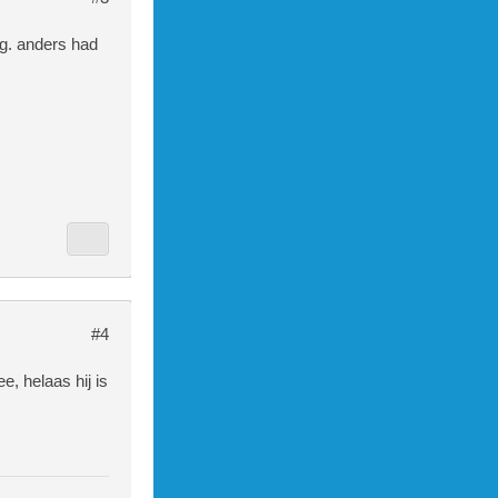
ig. anders had
#4
, helaas hij is