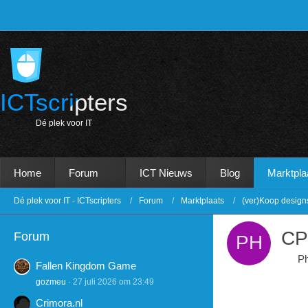
ICTscripters
D
é
p
l
e
k
v
o
o
r
I
T
Home
Forum
ICT Nieuws
Blog
Marktpla
Dé plek voor IT - ICTscripters
Forum
Marktplaats
(ver)Koop design
CP
Forum
P
Fallen Kingdom Game
gozmeu
27 juli 2026 om 23:49
Crimora.nl