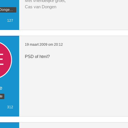
Met vriendelijke groet,
Cas van Dongen
Ontwerper CasvDongen.nl
127
19 maart 2009 om 20:12
PSD of html?
e
te
312