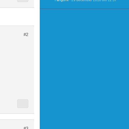
FangorN
29 december 2018 om 12:37
#2
#3