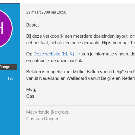
19 maart 2009 om 19:58
Beste,
Bij deze verkoop ik een meerdere doeleinden layout, 
net bestaat, heb ik een actie gemaakt. Hij is nu maar 1 e
Op
Deze website (KLIK)
kun je informatie vinden, d
en natuurlijk de downloadlink.
Ontwerper CasvDongen.nl
Betalen is mogelijk met Mollie, Bellen vanuit belgi"e e
vanuit Nederland en Walliecard vanuit Belgi"e en Neder
127
Mvg,
Cas
Met vriendelijke groet,
Cas van Dongen