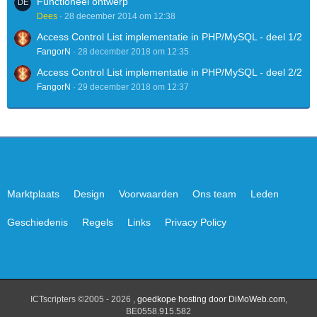
Functioneel ontwerp
Dees
28 december 2014 om 12:38
Access Control List implementatie in PHP/MySQL - deel 1/2
FangorN
28 december 2018 om 12:35
Access Control List implementatie in PHP/MySQL - deel 2/2
FangorN
29 december 2018 om 12:37
Marktplaats
Design
Voorwaarden
Ons team
Leden
Geschiedenis
Regels
Links
Privacy Policy
ICTscripters ©2005 - 2026 ,
goedkope hosting door DiMoWeb.com
,
BE0558.915.582