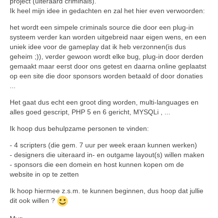
project (uiteraard criminals).
Ik heel mijn idee in gedachten en zal het hier even verwoorden:
het wordt een simpele criminals source die door een plug-in
systeem verder kan worden uitgebreid naar eigen wens, en een
uniek idee voor de gameplay dat ik heb verzonnen(is dus
geheim ;)), verder gewoon wordt elke bug, plug-in door derden
gemaakt maar eerst door ons getest en daarna online geplaatst
op een site die door sponsors worden betaald of door donaties
...
Het gaat dus echt een groot ding worden, multi-languages en
alles goed gescript, PHP 5 en 6 gericht, MYSQLi , ...
Ik hoop dus behulpzame personen te vinden:
- 4 scripters (die gem. 7 uur per week eraan kunnen werken)
- designers die uiteraard in- en outgame layout(s) willen maken
- sponsors die een domein en host kunnen kopen om de
website in op te zetten
Ik hoop hiermee z.s.m. te kunnen beginnen, dus hoop dat jullie
dit ook willen ?