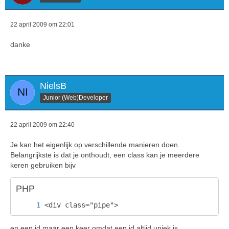
22 april 2009 om 22:01
danke
NielsB
Junior (Web)Developer
22 april 2009 om 22:40
Je kan het eigenlijk op verschillende manieren doen.
Belangrijkste is dat je onthoudt, een class kan je meerdere
keren gebruiken bijv
PHP
<div class="pipe">
en een id maar een keer omdat een id altijd uniek is.