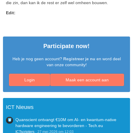
die zin, dan kan ik de rest er zelf wel omheen bouwen.
Edit:
Participate now!
Heb je nog geen account?
Registreer je nu
en word deel
van onze community!
Login
Maak een account aan
ICT Nieuws
Quanscient ontvangt €10M om AI- en kwantum-native
hardware engineering te bevorderen - Tech.eu
ICTscripters
27 mei 2026 om 12:03