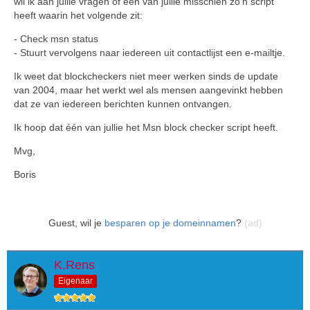
wil ik aan jullie vragen of één van jullie misschien zo'n script
heeft waarin het volgende zit:
- Check msn status
- Stuurt vervolgens naar iedereen uit contactlijst een e-mailtje.
Ik weet dat blockcheckers niet meer werken sinds de update
van 2004, maar het werkt wel als mensen aangevinkt hebben
dat ze van iedereen berichten kunnen ontvangen.
Ik hoop dat één van jullie het Msn block checker script heeft.
Mvg,
Boris
Guest, wil je
besparen op je domeinnamen
?
(ad)
K.Rens
Eigenaar