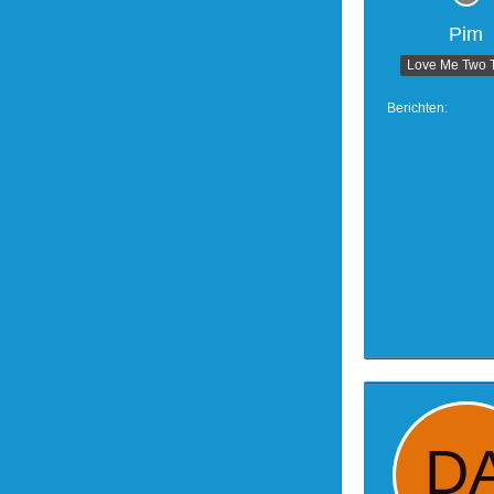
Pim
Love Me Two 
Berichten