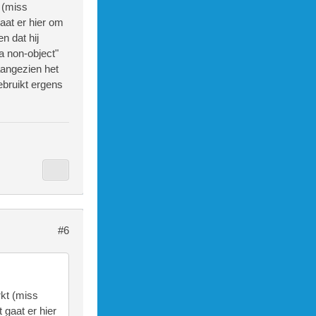
 (miss
aat er hier om
n dat hij
a non-object"
aangezien het
ebruikt ergens
#6
rkt (miss
 gaat er hier