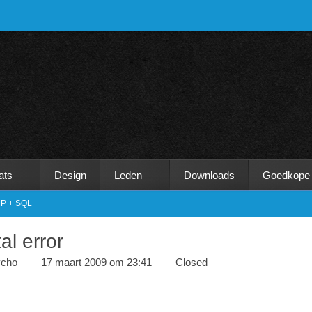
ats
Design
Leden
Downloads
Goedkope
P + SQL
al error
ycho
17 maart 2009 om 23:41
Closed