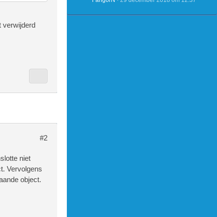
FangorN
29 december 2018 om 12:37
opic['ft_na
t verwijderd
#2
slotte niet
t. Vervolgens
aande object.