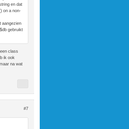
string en dat
) on a non-
ct aangezien
$db gebruikt
geen class
b ik ook
e maar na wat
#7