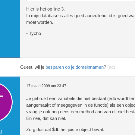
stafflog_add("Verwijderde topic {$t
Hier is het op line 3.
In mijn database is alles goed aanvullend, id is goed wa
moet worden.
}
- Tycho
Guest, wil je
besparen op je domeinnamen
?
(ad)
17 maart 2009 om 23:47
Je gebruikt een variabele die niet bestaat ($db wordt ten
aangemaakt of meegegeven in de functie) als een objec
vraag je ook nog eens een method aan van dit niet best
En nee, dat kan niet.
Zorg dus dat $db het juiste object bevat.
J