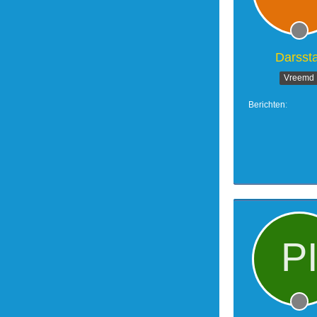
Darssta
Vreemd
Berichten