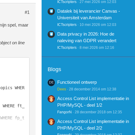
ICTscripters
27 mei 2026 om 12:03
Datalek bij leverancier Canvas -
#1
Universiteit van Amsterdam
mijn spel, maar
ICTscripters
10 mei 2026 om 12:03
Data privacy in 2026: Hoe de
naleving van GDPR verandert
bject on line
ICTscripters
8 mei 2026 om 12:16
Blogs
Functioneel ontwerp
topics WHER
Dees
28 december 2014 om 12:38
Access Control List implementatie in
PHP/MySQL - deel 1/2
s WHERE ft_
FangorN
28 december 2018 om 12:35
 WHERE fp_t
Access Control List implementatie in
PHP/MySQL - deel 2/2