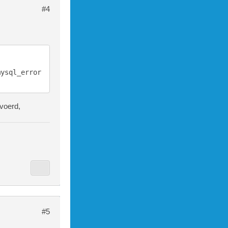
#4
mysql_error
voerd,
#5