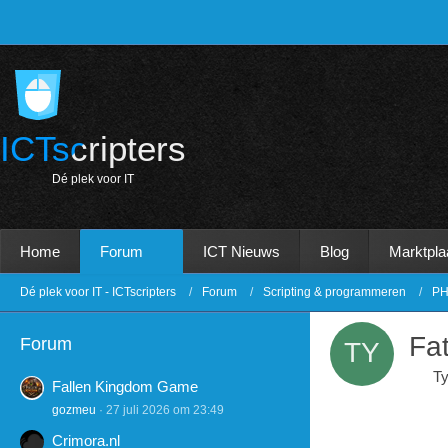
ICTscripters
D
é
p
l
e
k
v
o
o
r
I
T
Home
Forum
ICT Nieuws
Blog
Marktpla
Dé plek voor IT - ICTscripters
Forum
Scripting & programmeren
PH
Fat
Forum
T
Fallen Kingdom Game
gozmeu
27 juli 2026 om 23:49
Crimora.nl