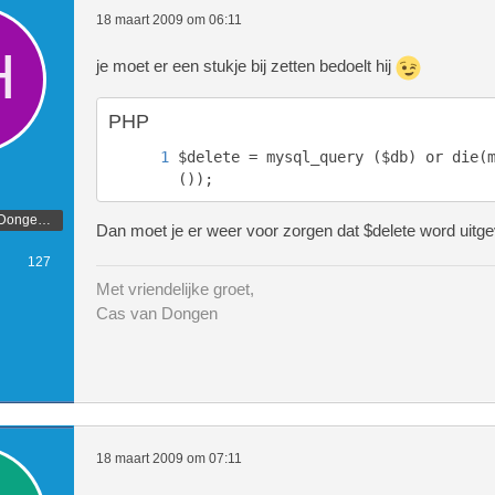
18 maart 2009 om 06:11
je moet er een stukje bij zetten bedoelt hij
PHP
$delete = mysql_query ($db) or die(
());
Ontwerper CasvDongen.nl
Dan moet je er weer voor zorgen dat $delete word uitge
127
Met vriendelijke groet,
Cas van Dongen
18 maart 2009 om 07:11