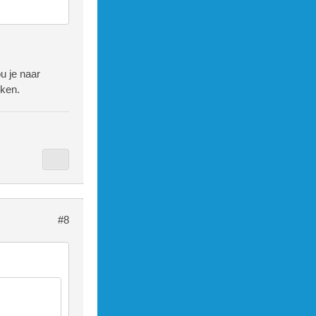
u je naar
iken.
#8