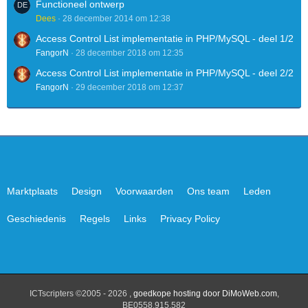
Functioneel ontwerp
Dees
28 december 2014 om 12:38
Access Control List implementatie in PHP/MySQL - deel 1/2
FangorN
28 december 2018 om 12:35
Access Control List implementatie in PHP/MySQL - deel 2/2
FangorN
29 december 2018 om 12:37
Marktplaats
Design
Voorwaarden
Ons team
Leden
Geschiedenis
Regels
Links
Privacy Policy
ICTscripters ©2005 - 2026 ,
goedkope hosting door DiMoWeb.com
,
BE0558.915.582