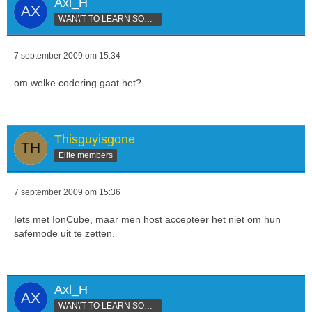
Axl_H
WAN\'T TO LEARN SOMETHING
7 september 2009 om 15:34
om welke codering gaat het?
Thisguyisgone
Elite members
7 september 2009 om 15:36
Iets met IonCube, maar men host accepteer het niet om hun
safemode uit te zetten.
Axl_H
WAN\'T TO LEARN SOMETHING