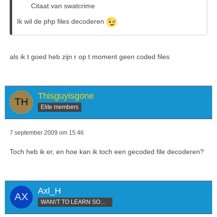
Citaat van swatcrime
Ik wil de php files decoderen
als ik t goed heb zijn r op t moment geen coded files
Thisguyisgone
Elite members
7 september 2009 om 15:46
Toch heb ik er, en hoe kan ik toch een gecoded file decoderen?
Axl_H
WAN\'T TO LEARN SOMETHING