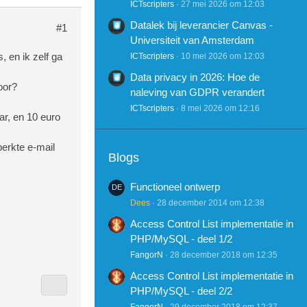
ICTscripters
27 mei 2026 om 12:03
Datalek bij leverancier Canvas -
#1
Universiteit van Amsterdam
, en ik zelf ga
ICTscripters
10 mei 2026 om 12:03
Data privacy in 2026: Hoe de
oor?
naleving van GDPR verandert
ICTscripters
8 mei 2026 om 12:16
ar, en 10 euro
erkte e-mail
Blogs
Functioneel ontwerp
Dees
28 december 2014 om 12:38
Access Control List implementatie in
PHP/MySQL - deel 1/2
FangorN
28 december 2018 om 12:35
Access Control List implementatie in
PHP/MySQL - deel 2/2