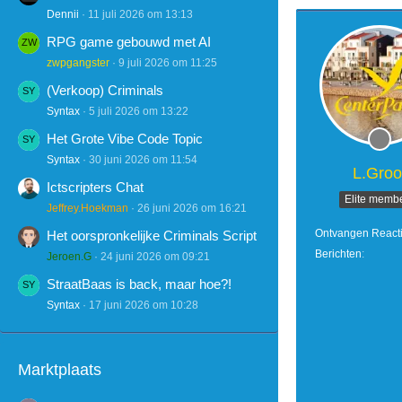
Dennii
11 juli 2026 om 13:13
RPG game gebouwd met AI
zwpgangster
9 juli 2026 om 11:25
(Verkoop) Criminals
Syntax
5 juli 2026 om 13:22
Het Grote Vibe Code Topic
Syntax
30 juni 2026 om 11:54
L.Groo
Ictscripters Chat
Elite memb
Jeffrey.Hoekman
26 juni 2026 om 16:21
Ontvangen React
Het oorspronkelijke Criminals Script
Berichten
Jeroen.G
24 juni 2026 om 09:21
StraatBaas is back, maar hoe?!
Syntax
17 juni 2026 om 10:28
Marktplaats