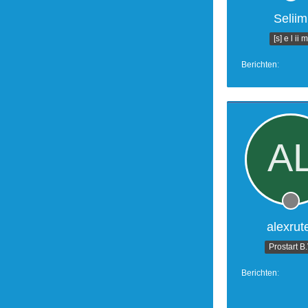
Seliim
[s] e l ii m
Berichten
alexrut
Prostart B
Berichten