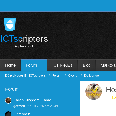
ICTscripters
D
é
p
l
e
k
v
o
o
r
I
T
Home
Forum
ICT Nieuws
Blog
Marktpla
Dé plek voor IT - ICTscripters
Forum
Overig
De lounge
Ho
Forum
L.
Fallen Kingdom Game
gozmeu
27 juli 2026 om 23:49
Crimora.nl