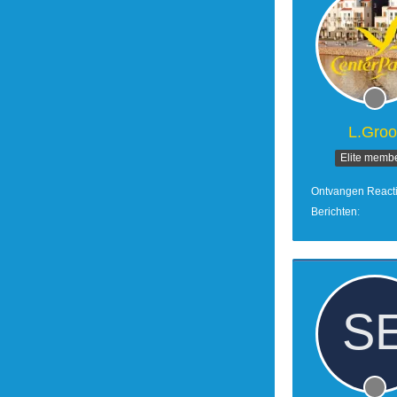
L.Groo
Elite memb
Ontvangen React
Berichten