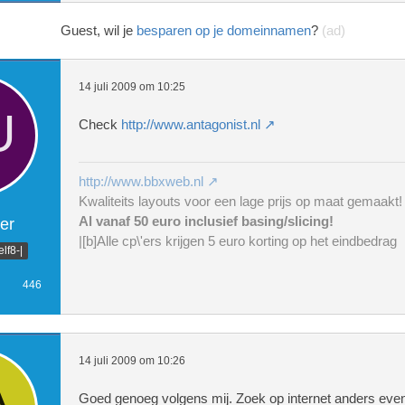
Guest, wil je
besparen op je domeinnamen
?
(ad)
14 juli 2009 om 10:25
Check
http://www.antagonist.nl
http://www.bbxweb.nl
Kwaliteits layouts voor een lage prijs op maat gemaakt!
Al vanaf 50 euro inclusief basing/slicing!
er
|[b]Alle cp\'ers krijgen 5 euro korting op het eindbedrag
lf8-|
446
14 juli 2009 om 10:26
Goed genoeg volgens mij. Zoek op internet anders eve