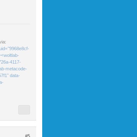
ia:
uid="9968e8cf-
<woltlab-
726a-4117-
lab-metacode-
7f1" data-
a-
#5