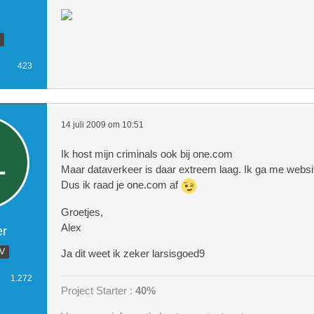
423
14 juli 2009 om 10:51
Ik host mijn criminals ook bij one.com
Maar dataverkeer is daar extreem laag. Ik ga me websi
Dus ik raad je one.com af
Groetjes,
Alex
er
.V
Ja dit weet ik zeker larsisgoed9
1.272
Project Starter :
40%