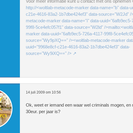
Voor meer informatie kunt u contact met ons opnemen v
http://<woltlab-metacode-marker data-name="b" data-u
c21e-4616-83a2-1b7dbe424ef3" data-source="W2Jd" />
metacode-marker data-name="i" data-uuid="6afb9ec5-
99f8-5ce4efc057f1" data-source="W2ld" />mailto:<wolt
marker data-uuid="6afb9ec5-726a-4117-99f8-5ce4efc05
source="Wy9pXQ==" /><woltlab-metacode-marker dat
uuid="9968e8cf-c21e-4616-83a2-1b7dbe424ef3" data-
source="Wy9iXQ==" />
14 juli 2009 om 10:56
Ok, weet er iemand een waar wel criminals mogen, en n
30eur. per jaar is?