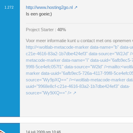
http://www.hosting2go.nl
1.272
Is een goeie;)
Project Starter :
40%
Voor meer informatie kunt u contact met ons opnemen v
http://<woltlab-metacode-marker data-name="b" data-u
c21e-4616-83a2-1b7dbe424ef3" data-source="W2Jd" />
metacode-marker data-name="i" data-uuid="6afb9ec5-
99f8-5ce4efc057f1" data-source="W2ld" />mailto:<wolt
marker data-uuid="6afb9ec5-726a-4117-99f8-5ce4efc05
source="Wy9pXQ==" /><woltlab-metacode-marker dat
uuid="9968e8cf-c21e-4616-83a2-1b7dbe424ef3" data-
source="Wy9iXQ==" />
14 juli 2009 om 10:46