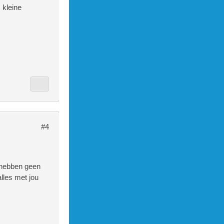
 kleine
#4
e hebben geen
lles met jou