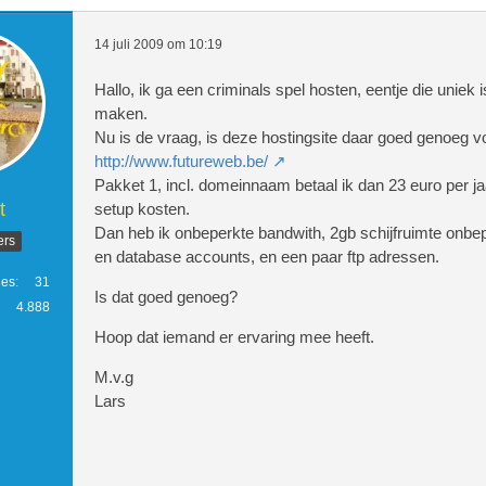
14 juli 2009 om 10:19
Hallo, ik ga een criminals spel hosten, eentje die uniek is
maken.
Nu is de vraag, is deze hostingsite daar goed genoeg v
http://www.futureweb.be/
Pakket 1, incl. domeinnaam betaal ik dan 23 euro per ja
t
setup kosten.
Dan heb ik onbeperkte bandwith, 2gb schijfruimte onbep
ers
en database accounts, en een paar ftp adressen.
ies
31
Is dat goed genoeg?
4.888
Hoop dat iemand er ervaring mee heeft.
M.v.g
Lars