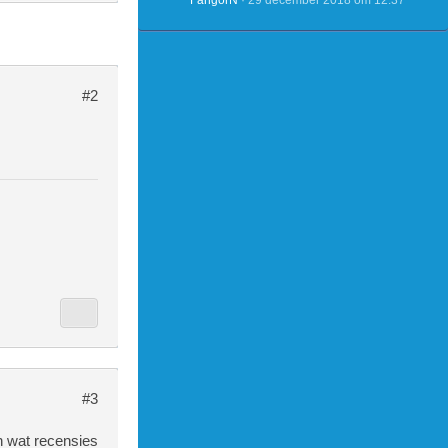
FangorN
29 december 2018 om 12:37
#2
#3
n wat recensies