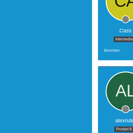
Cass
Intermedia
Berichten
alexrut
Prostart B