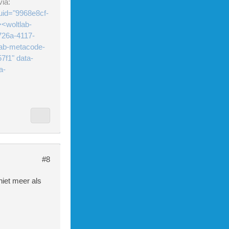
ia:
uid="9968e8cf-
<woltlab-
726a-4117-
lab-metacode-
7f1" data-
a-
#8
iet meer als