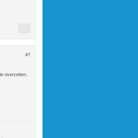
#7
te overzetten.