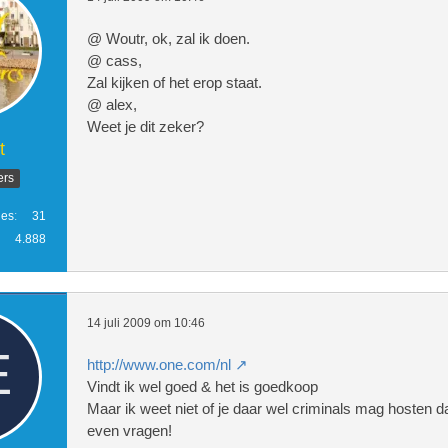
@ Woutr, ok, zal ik doen.
@ cass,
Zal kijken of het erop staat.
@ alex,
Weet je dit zeker?
t
ers
ies
31
4.888
14 juli 2009 om 10:46
http://www.one.com/nl
Vindt ik wel goed & het is goedkoop
Maar ik weet niet of je daar wel criminals mag hosten da
even vragen!