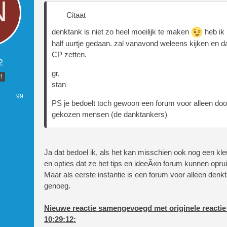
Citaat
denktank is niet zo heel moeilijk te maken
heb ik
half uurtje gedaan. zal vanavond weleens kijken en 
CP zetten.
2
gr,
!
stan
99
PS je bedoelt toch gewoon een forum voor alleen doo
gekozen mensen (de danktankers)
Ja dat bedoel ik, als het kan misschien ook nog een kle
en opties dat ze het tips en ideeÃ«n forum kunnen opru
Maar als eerste instantie is een forum voor alleen denk
genoeg.
Nieuwe reactie samengevoegd met originele reactie
10:29:12: