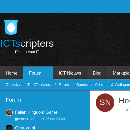
ICTscripters
D
é
p
l
e
k
v
o
o
r
I
T
Home
Forum
ICT Nieuws
Blog
Marktpla
Dé plek voor IT - ICTscripters
Forum
Games
Criminals & Maffiaga
He
Forum
S
Fallen Kingdom Game
gozmeu
27 juli 2026 om 23:49
Crimora.nl