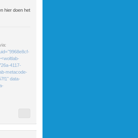
n hier doen het
ia:
uid="9968e8cf-
<woltlab-
726a-4117-
lab-metacode-
7f1" data-
a-