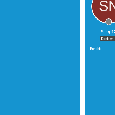
Snep1
Dontown!!
Berichten