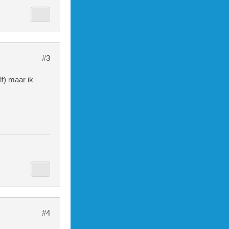
#3
lf) maar ik
.
#4