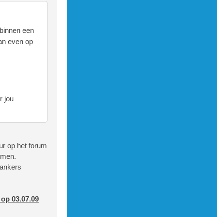
 binnen een
dan even op
r jou
ur op het forum
imen.
tankers
 op 03.07.09