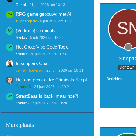
Dennii
11 juli 2026 om 13:13
RPG game gebouwd met AI
zwpgangster
9 juli 2026 om 11:25
(Verkoop) Criminals
Syntax
5 juli 2026 om 13:22
Het Grote Vibe Code Topic
Syntax
30 juni 2026 om 11:54
Snep1
Ictscripters Chat
Dontown!!
Jeffrey.Hoekman
26 juni 2026 om 16:21
Berichten
Het oorspronkelijke Criminals Script
Jeroen.G
24 juni 2026 om 09:21
StraatBaas is back, maar hoe?!
Syntax
17 juni 2026 om 10:28
Marktplaats