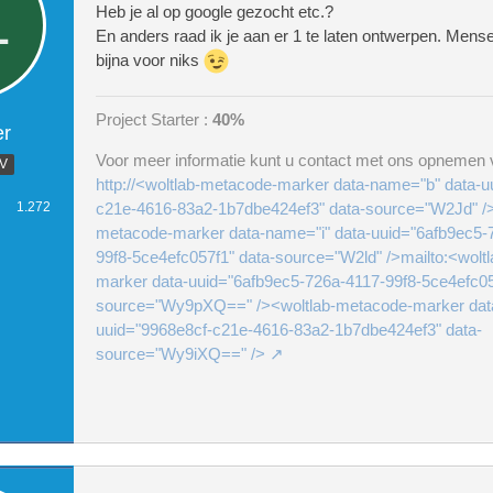
Heb je al op google gezocht etc.?
En anders raad ik je aan er 1 te laten ontwerpen. Mense
bijna voor niks
Project Starter :
40%
er
Voor meer informatie kunt u contact met ons opnemen v
.V
http://<woltlab-metacode-marker data-name="b" data-u
1.272
c21e-4616-83a2-1b7dbe424ef3" data-source="W2Jd" />
metacode-marker data-name="i" data-uuid="6afb9ec5-
99f8-5ce4efc057f1" data-source="W2ld" />mailto:<wolt
marker data-uuid="6afb9ec5-726a-4117-99f8-5ce4efc05
source="Wy9pXQ==" /><woltlab-metacode-marker dat
uuid="9968e8cf-c21e-4616-83a2-1b7dbe424ef3" data-
source="Wy9iXQ==" />