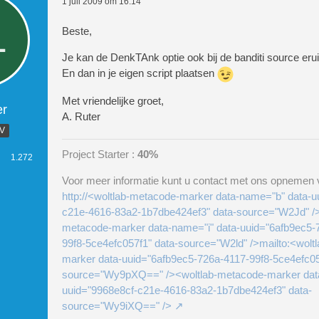
1 juli 2009 om 16:14
Beste,
Je kan de DenkTAnk optie ook bij de banditi source eruit
En dan in je eigen script plaatsen
Met vriendelijke groet,
er
A. Ruter
.V
Project Starter :
40%
1.272
Voor meer informatie kunt u contact met ons opnemen v
http://<woltlab-metacode-marker data-name="b" data-u
c21e-4616-83a2-1b7dbe424ef3" data-source="W2Jd" />
metacode-marker data-name="i" data-uuid="6afb9ec5-
99f8-5ce4efc057f1" data-source="W2ld" />mailto:<wolt
marker data-uuid="6afb9ec5-726a-4117-99f8-5ce4efc05
source="Wy9pXQ==" /><woltlab-metacode-marker dat
uuid="9968e8cf-c21e-4616-83a2-1b7dbe424ef3" data-
source="Wy9iXQ==" />