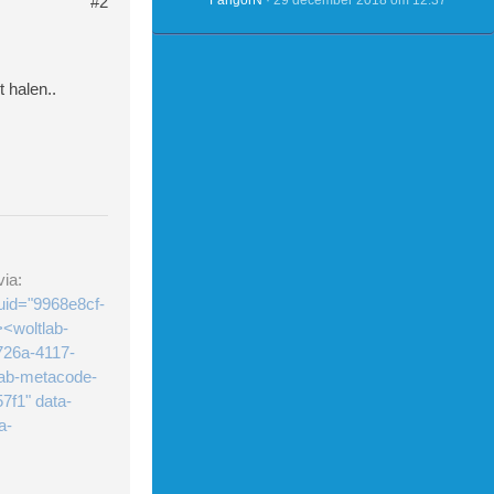
#2
FangorN
29 december 2018 om 12:37
 halen..
ia:
uid="9968e8cf-
<woltlab-
726a-4117-
lab-metacode-
7f1" data-
a-