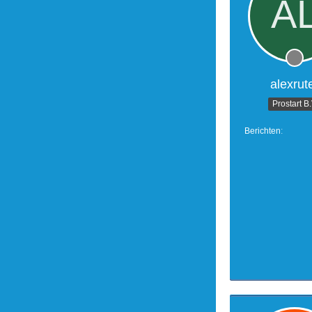
alexrut
Prostart B
Berichten