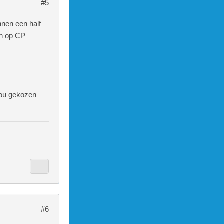
#5
nnen een half
en op CP
jou gekozen
#6