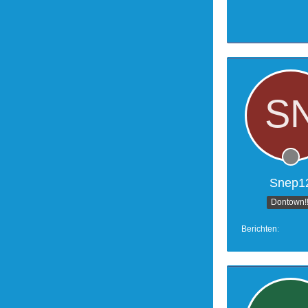
Snep1
Dontown!!
Berichten