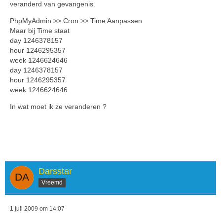
veranderd van gevangenis.
PhpMyAdmin >> Cron >> Time Aanpassen
Maar bij Time staat
day 1246378157
hour 1246295357
week 1246624646
day 1246378157
hour 1246295357
week 1246624646
In wat moet ik ze veranderen ?
Darsstar
Vreemd
1 juli 2009 om 14:07