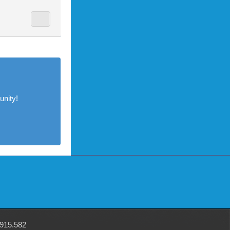
nity!
915.582