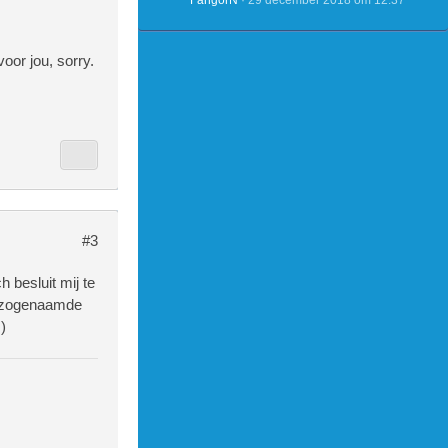
FangorN
29 december 2018 om 12:37
oor jou, sorry.
#3
 besluit mij te
an zogenaamde
)