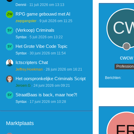
Dennii
11 juli 2026 om 13:13
RPG game gebouwd met AI
zwpgangster
9 juli 2026 om 11:25
(Verkoop) Criminals
Syntax
5 juli 2026 om 13:22
Het Grote Vibe Code Topic
Syntax
30 juni 2026 om 11:54
cwcw
Ictscripters Chat
Profession
Jeffrey.Hoekman
26 juni 2026 om 16:21
Berichten
Het oorspronkelijke Criminals Script
Jeroen.G
24 juni 2026 om 09:21
StraatBaas is back, maar hoe?!
Syntax
17 juni 2026 om 10:28
Marktplaats