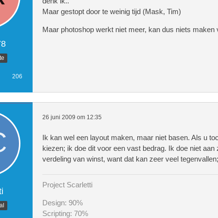
denk ik..
Maar gestopt door te weinig tijd (Mask, Tim)
Maar photoshop werkt niet meer, kan dus niets maken v
78
te
206
26 juni 2009 om 12:35
Ik kan wel een layout maken, maar niet basen. Als u toch
kiezen; ik doe dit voor een vast bedrag. Ik doe niet a
verdeling van winst, want dat kan zeer veel tegenvallen;
Project Scarletti
i
Design: 90%
al
Scripting: 70%