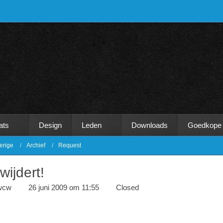
ats
Design
Leden
Downloads
Goedkope
erige
Archief
Request
wijdert!
wcw
26 juni 2009 om 11:55
Closed