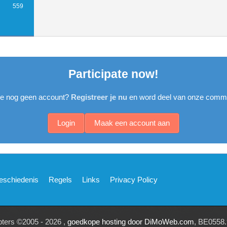
559
Participate now!
je nog geen account?
Registreer je nu
en word deel van onze commu
Login
Maak een account aan
eschiedenis
Regels
Links
Privacy Policy
pters ©2005 - 2026 ,
goedkope hosting door DiMoWeb.com
, BE0558.