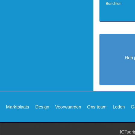
Berichten
Heb 
Marktplaats
Design
Voorwaarden
Ons team
Leden
G
ICTscri