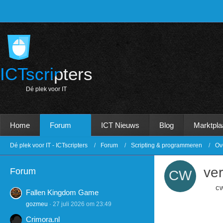
ICTscripters
D
é
p
l
e
k
v
o
o
r
I
T
Home
Forum
ICT Nieuws
Blog
Marktpla
Dé plek voor IT - ICTscripters
Forum
Scripting & programmeren
Ov
ver
Forum
c
Fallen Kingdom Game
gozmeu
27 juli 2026 om 23:49
Crimora.nl