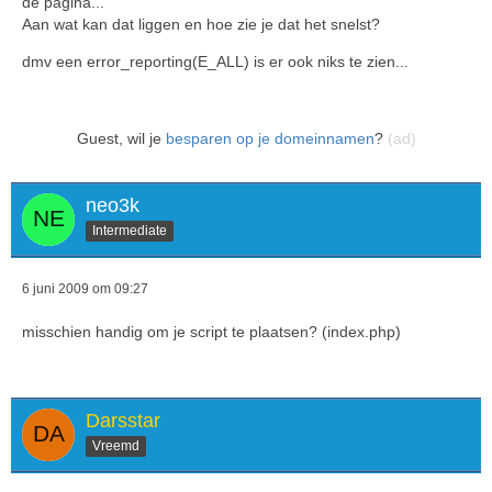
de pagina...
Aan wat kan dat liggen en hoe zie je dat het snelst?
dmv een error_reporting(E_ALL) is er ook niks te zien...
Guest, wil je
besparen op je domeinnamen
?
(ad)
neo3k
Intermediate
6 juni 2009 om 09:27
misschien handig om je script te plaatsen? (index.php)
Darsstar
Vreemd