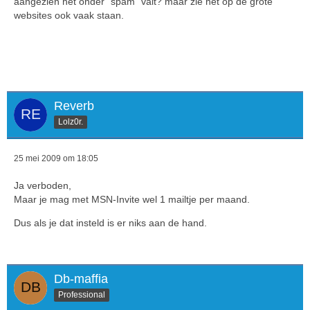
aangezien het onder "spam" valt? maar zie het op de grote
websites ook vaak staan.
Reverb
Lolz0r.
25 mei 2009 om 18:05
Ja verboden,
Maar je mag met MSN-Invite wel 1 mailtje per maand.
Dus als je dat insteld is er niks aan de hand.
Db-maffia
Professional