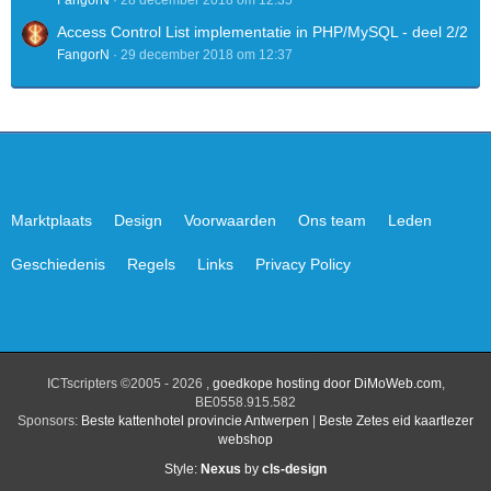
FangorN
28 december 2018 om 12:35
Access Control List implementatie in PHP/MySQL - deel 2/2
FangorN
29 december 2018 om 12:37
Marktplaats
Design
Voorwaarden
Ons team
Leden
Geschiedenis
Regels
Links
Privacy Policy
ICTscripters ©2005 - 2026 ,
goedkope hosting door DiMoWeb.com
,
BE0558.915.582
Sponsors:
Beste kattenhotel provincie Antwerpen
|
Beste Zetes eid kaartlezer
webshop
Style:
Nexus
by
cls-design