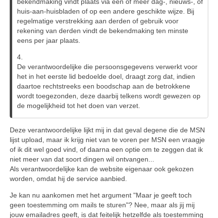
bekendmaking vindt plaats via een of meer dag-, nieuws-, of
huis-aan-huisbladen of op een andere geschikte wijze. Bij
regelmatige verstrekking aan derden of gebruik voor
rekening van derden vindt de bekendmaking ten minste
eens per jaar plaats.
4.
De verantwoordelijke die persoonsgegevens verwerkt voor
het in het eerste lid bedoelde doel, draagt zorg dat, indien
daartoe rechtstreeks een boodschap aan de betrokkene
wordt toegezonden, deze daarbij telkens wordt gewezen op
de mogelijkheid tot het doen van verzet.
Deze verantwoordelijke lijkt mij in dat geval degene die de MSN
lijst upload, maar ik krijg niet van te voren per MSN een vraagje
of ik dit wel goed vind, of daarna een optie om te zeggen dat ik
niet meer van dat soort dingen wil ontvangen...
Als verantwoordelijke kan de website eigenaar ook gekozen
worden, omdat hij de service aanbied.
Je kan nu aankomen met het argument "Maar je geeft toch
geen toestemming om mails te sturen"? Nee, maar als jij mij
jouw emailadres geeft, is dat feitelijk hetzelfde als toestemming