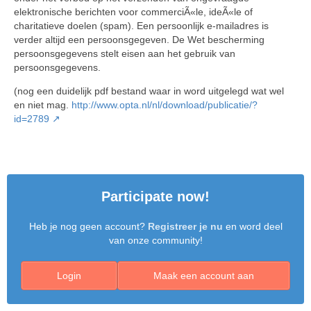
elektronische berichten voor commerciÃ«le, ideÃ«le of
charitatieve doelen (spam). Een persoonlijk e-mailadres is
verder altijd een persoonsgegeven. De Wet bescherming
persoonsgegevens stelt eisen aan het gebruik van
persoonsgegevens.
(nog een duidelijk pdf bestand waar in word uitgelegd wat wel
en niet mag.
http://www.opta.nl/nl/download/publicatie/?
id=2789
Participate now!
Heb je nog geen account?
Registreer je nu
en word deel
van onze community!
Login
Maak een account aan