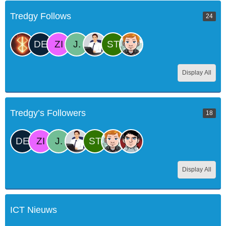
Tredgy Follows
24
Display All
Tredgy’s Followers
18
Display All
ICT Nieuws