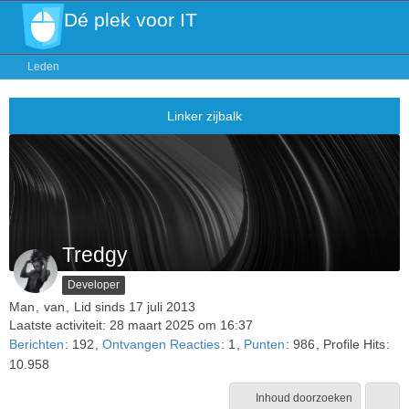
Dé plek voor IT
Leden
Tredgy
Developer
Man
van
Lid sinds 17 juli 2013
Laatste activiteit:
28 maart 2025 om 16:37
Berichten
192
Ontvangen Reacties
1
Punten
986
Profile Hits
10.958
Inhoud doorzoeken