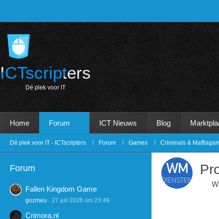
ICTscripters
D
é
p
l
e
k
v
o
o
r
I
T
Home
Forum
ICT Nieuws
Blog
Marktpla
Dé plek voor IT - ICTscripters
Forum
Games
Criminals & Maffiaga
Pr
Forum
Wi
Fallen Kingdom Game
gozmeu
27 juli 2026 om 23:49
Crimora.nl