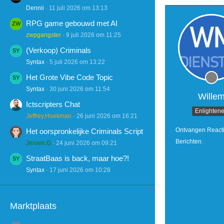
Dennii
11 juli 2026 om 13:13
RPG game gebouwd met AI
zwpgangster
9 juli 2026 om 11:25
(Verkoop) Criminals
Syntax
5 juli 2026 om 13:22
Het Grote Vibe Code Topic
Syntax
30 juni 2026 om 11:54
Wille
Ictscripters Chat
Enlighten
Jeffrey.Hoekman
26 juni 2026 om 16:21
Ontvangen React
Het oorspronkelijke Criminals Script
Berichten
Jeroen.G
24 juni 2026 om 09:21
StraatBaas is back, maar hoe?!
Syntax
17 juni 2026 om 10:28
Marktplaats