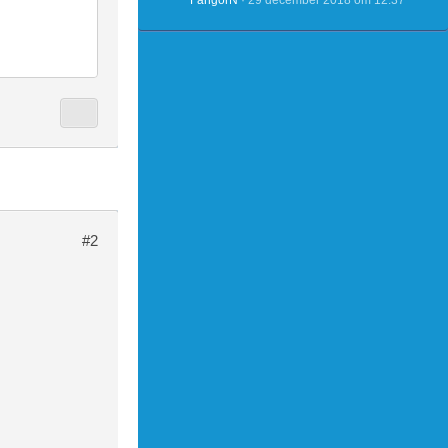
FangorN
29 december 2018 om 12:37
60*6
24*60*6
#2
signup` FRO
['logi
x2.php?vaka