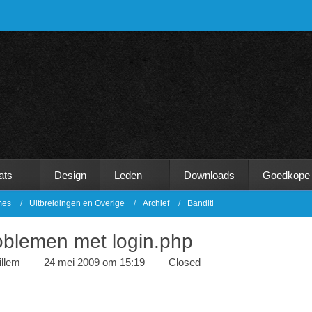
ats
Design
Leden
Downloads
Goedkope
mes
Uitbreidingen en Overige
Archief
Banditi
oblemen met login.php
llem
24 mei 2009 om 15:19
Closed