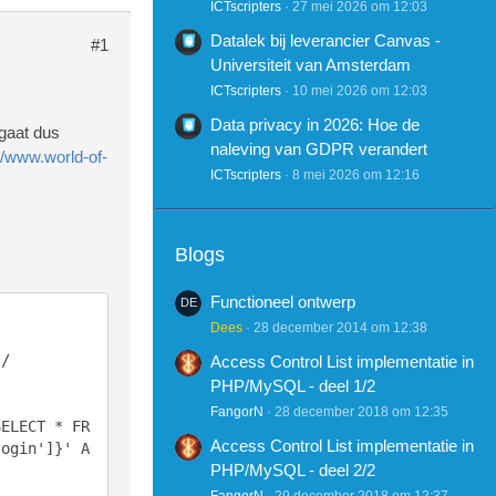
ICTscripters
27 mei 2026 om 12:03
Datalek bij leverancier Canvas -
#1
Universiteit van Amsterdam
ICTscripters
10 mei 2026 om 12:03
Data privacy in 2026: Hoe de
 gaat dus
naleving van GDPR verandert
://www.world-of-
ICTscripters
8 mei 2026 om 12:16
Blogs
Functioneel ontwerp
Dees
28 december 2014 om 12:38
Access Control List implementatie in
PHP/MySQL - deel 1/2
FangorN
28 december 2018 om 12:35
Access Control List implementatie in
login']}' A
PHP/MySQL - deel 2/2