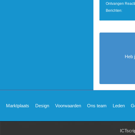
Ontvangen React
Berichten
Heb 
Marktplaats
Design
Voorwaarden
Ons team
Leden
G
ICTscri