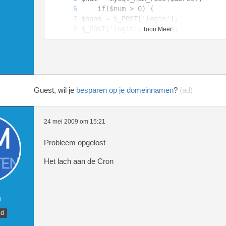
Toon Meer
    setcookie("login",'',time()-24*
    setcookie("validate",'',time()-
Guest, wil je
besparen op je domeinnamen
?
(ad)
      $_SESSION['IP']			= $_SERVER['RE
      $dbres				= mysql_query("SEL
24 mei 2009 om 15:21
ECT *,UNIX_TIMESTAMP(`signup`) AS `
M `users` WHERE `login`='{$_SESSION
Probleem opgelost
      $_SESSION['data']			= mysql_fetch_
Het lach aan de Cron
   header("Location: $sitelink/inde
m
ed