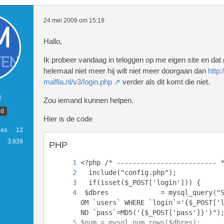
24 mei 2009 om 15:19
Hallo,
Ik probeer vandaag in teloggen op me eigen site en dat
helemaal niet meer hij wilt niet meer doorgaan dan
http
maffia.nl/v3/login.php
verder als dit komt die niet.
m
Zou iemand kunnen helpen.
ed
Hier is de code
ies
12
3.839
PHP
 $dbres				= mysql_query("SELECT * FR
OM `users` WHERE `login`='{$_POST['