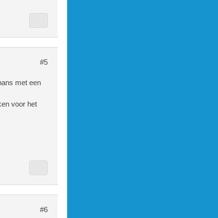
#5
thans met een
ken voor het
#6