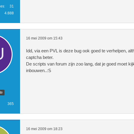
ies
31
4.888
16 mei 2009 om 15:43
Idd, via een PVL is deze bug ook goed te verhelpen, al
captcha beter.
De scripts van forum zijn zoo lang, dat je goed moet kij
inbouwen..:S
te
365
16 mei 2009 om 18:23