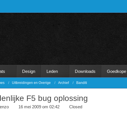
ats
Design
Leden
Downloads
Goedkope
mes
Uitbreidingen en Overige
Archief
Banditi
denlijke F5 bug oplossing
renzo
16 mei 2009 om 02:42
Closed