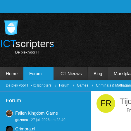
ICTscripters
D
é
p
l
e
k
v
o
o
r
I
T
Home
Forum
ICT Nieuws
Blog
Marktpla
Dé plek voor IT - ICTscripters
Forum
Games
Criminals & Maffiaga
Tij
Forum
F
Fallen Kingdom Game
gozmeu
27 juli 2026 om 23:49
Crimora.nl