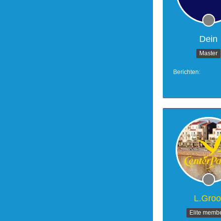
Dein
Master
Berichten
L.Groo
Elite memb