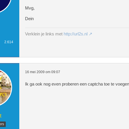
Mvg,
Dein
Verklein je links met
http://url2s.nl
2.614
16 mei 2009 om 09:07
Ik ga ook nog even proberen een captcha toe te voegen.
t
ers