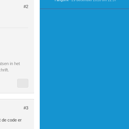
FangorN
29 december 2018 om 12:37
#2
tsen in het
rift.
#3
t de code er