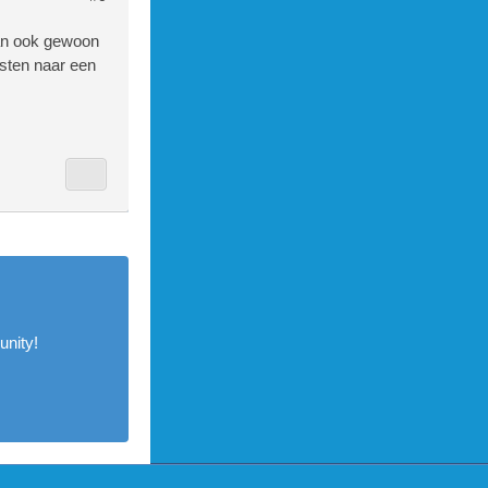
kan ook gewoon
osten naar een
nity!