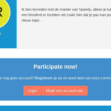
Ik ben tevreden met de manier van Speedy, alleen je 
een timelimit er inzetten net zoals hier dat je pas kan p
nieuw topic.
o
Participate now!
je nog geen account?
Registreer je nu
en word deel van onze commu
Login
Maak een account aan