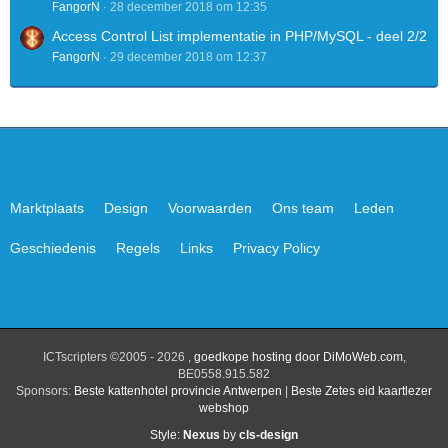
FangorN
28 december 2018 om 12:35
Access Control List implementatie in PHP/MySQL - deel 2/2
FangorN
29 december 2018 om 12:37
Marktplaats
Design
Voorwaarden
Ons team
Leden
Geschiedenis
Regels
Links
Privacy Policy
ICTscripters ©2005 - 2026 ,
goedkope hosting door DiMoWeb.com
,
BE0558.915.582
Sponsors:
Beste kattenhotel provincie Antwerpen
|
Beste Zetes eid kaartlezer
webshop
Style:
Nexus
by
cls-design