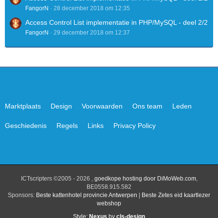
FangorN
28 december 2018 om 12:35
Access Control List implementatie in PHP/MySQL - deel 2/2
FangorN
29 december 2018 om 12:37
Marktplaats
Design
Voorwaarden
Ons team
Leden
Geschiedenis
Regels
Links
Privacy Policy
ICTscripters ©2005 - 2026 ,
goedkope hosting door DiMoWeb.com
,
BE0558.915.582
Sponsors:
Beste kattenhotel provincie Antwerpen
|
Beste Zetes eid kaartlezer
webshop
Style:
Nexus
by
cls-design