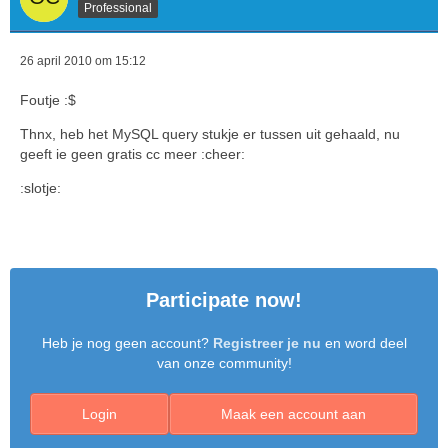
Professional
26 april 2010 om 15:12
Foutje :$
Thnx, heb het MySQL query stukje er tussen uit gehaald, nu
geeft ie geen gratis cc meer :cheer:
:slotje:
Participate now!
Heb je nog geen account?
Registreer je nu
en word deel
van onze community!
Login
Maak een account aan