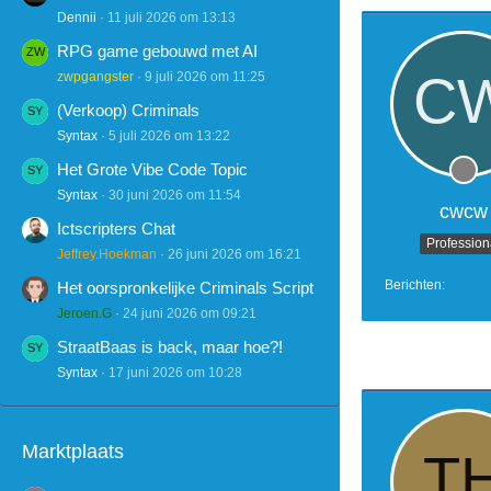
Dennii
11 juli 2026 om 13:13
RPG game gebouwd met AI
zwpgangster
9 juli 2026 om 11:25
(Verkoop) Criminals
Syntax
5 juli 2026 om 13:22
Het Grote Vibe Code Topic
Syntax
30 juni 2026 om 11:54
cwcw
Ictscripters Chat
Profession
Jeffrey.Hoekman
26 juni 2026 om 16:21
Berichten
Het oorspronkelijke Criminals Script
Jeroen.G
24 juni 2026 om 09:21
StraatBaas is back, maar hoe?!
Syntax
17 juni 2026 om 10:28
Marktplaats