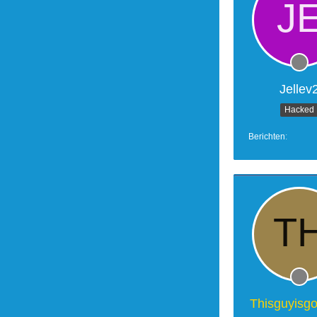
Jellev
Hacked
Berichten
Thisguyisg