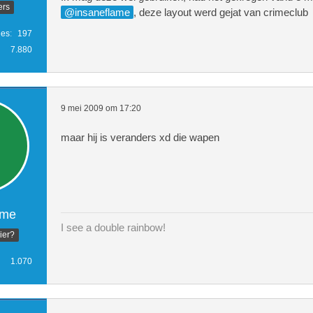
ers
insaneflame
, deze layout werd gejat van crimeclub
ies
197
7.880
9 mei 2009 om 17:20
maar hij is veranders xd die wapen
ame
I see a double rainbow!
hier?
1.070