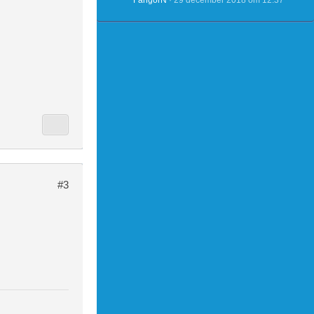
FangorN
29 december 2018 om 12:37
#3