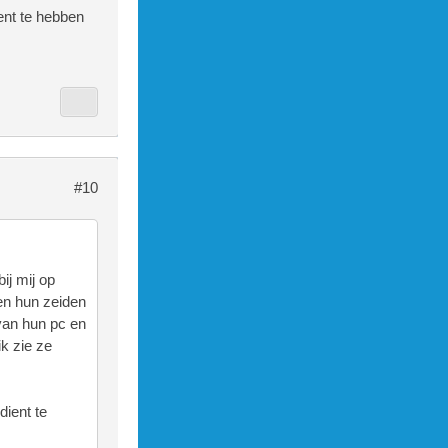
ent te hebben
#10
ij mij op
en hun zeiden
van hun pc en
ik zie ze
dient te