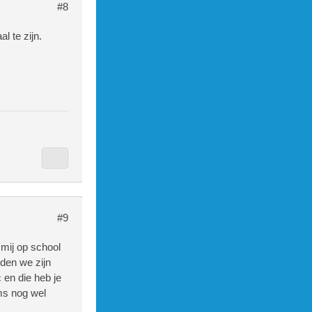
#8
l te zijn.
#9
 mij op school
den we zijn
 en die heb je
ms nog wel