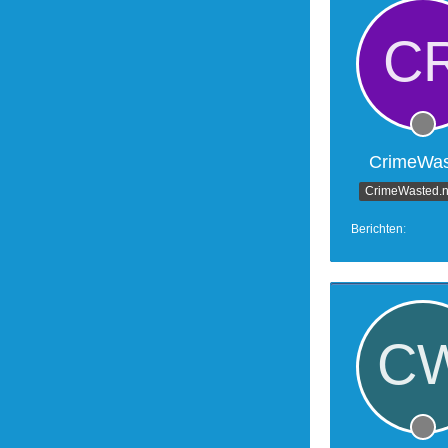
CrimeWas
CrimeWasted.n
Berichten