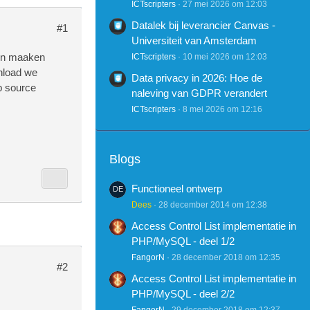
ICTscripters
27 mei 2026 om 12:03
Datalek bij leverancier Canvas -
#1
Universiteit van Amsterdam
len maaken
ICTscripters
10 mei 2026 om 12:03
nload we
Data privacy in 2026: Hoe de
b source
naleving van GDPR verandert
ICTscripters
8 mei 2026 om 12:16
Blogs
Functioneel ontwerp
Dees
28 december 2014 om 12:38
Access Control List implementatie in
PHP/MySQL - deel 1/2
FangorN
28 december 2018 om 12:35
#2
Access Control List implementatie in
PHP/MySQL - deel 2/2