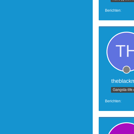
Berichten
theblack
Gangsta-life
Berichten