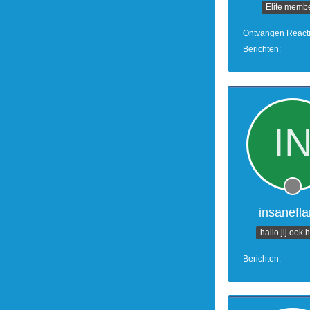
Elite memb
Ontvangen React
Berichten
insanefl
hallo jij ook 
Berichten