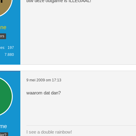
btw deze outgame is ILLEGAAL!
one
ers
ies
197
7.880
9 mei 2009 om 17:13
waarom dat dan?
ame
I see a double rainbow!
hier?