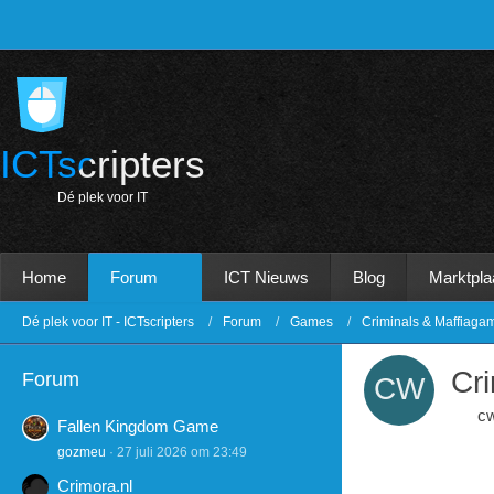
ICTscripters
D
é
p
l
e
k
v
o
o
r
I
T
Home
Forum
ICT Nieuws
Blog
Marktpla
Dé plek voor IT - ICTscripters
Forum
Games
Criminals & Maffiaga
Cr
Forum
c
Fallen Kingdom Game
gozmeu
27 juli 2026 om 23:49
Crimora.nl