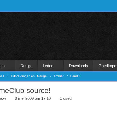
ats
Design
Leden
Downloads
Goedkope
mes
Uitbreidingen en Overige
Archief
Banditi
imeClub source!
wcw
9 mei 2009 om 17:10
Closed