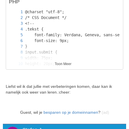
PHP
Mail: 
morellow@hotmail.com
MSN:  
me@morellow.nl
Toon Meer
Liefst wil ik dat jullie met verbeteringen komen, daar kan ik
namelijk ook weer van leren.:cheer:
Guest, wil je
besparen op je domeinnamen
?
(ad)
-->