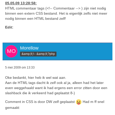
05.05.09 13:28:58:
HTML commentaar tags (<!-- Commentaar --> ) zijn niet nodig
binnen een extern CSS bestand. Het is eigenlijk zelfs niet meer
nodig binnen een HTML bestand zelf!
Edit:
Morellow
&amp;lt;!-- &amp;lt;?php
5 mei 2009 om 13:33
Oke bedankt, hier heb ik wel wat aan.
Aan de HTML tags dacht ik zelf ook al ja, alleen had het later
even weggehaald want ik had ergens een error zitten door een
slashback die ik verkeerd had geplaatst 8-)
Comment in CSS is door DW zelf geplaatst
Had m ff snel
gemaakt