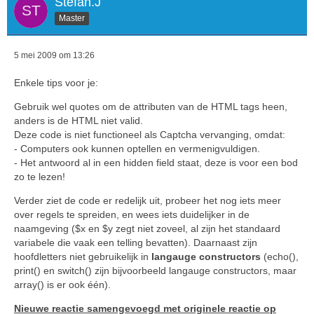
Stefan.J
Master
5 mei 2009 om 13:26
Enkele tips voor je:
Gebruik wel quotes om de attributen van de HTML tags heen,
anders is de HTML niet valid.
Deze code is niet functioneel als Captcha vervanging, omdat:
- Computers ook kunnen optellen en vermenigvuldigen.
- Het antwoord al in een hidden field staat, deze is voor een bod
zo te lezen!
Verder ziet de code er redelijk uit, probeer het nog iets meer
over regels te spreiden, en wees iets duidelijker in de
naamgeving ($x en $y zegt niet zoveel, al zijn het standaard
variabele die vaak een telling bevatten). Daarnaast zijn
hoofdletters niet gebruikelijk in
langauge constructors
(echo(),
print() en switch() zijn bijvoorbeeld langauge constructors, maar
array() is er ook één).
Nieuwe reactie samengevoegd met originele reactie op