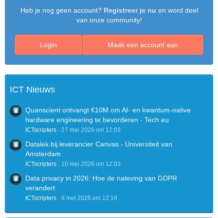
Heb je nog geen account?
Registreer je nu
en word deel
van onze community!
Mail: 
morellow@hotmail.com
MSN:  
me@morellow.nl
Login
Maak een account aan
ICT Nieuws
Quanscient ontvangt €10M om AI- en kwantum-native
hardware engineering te bevorderen - Tech.eu
ICTscripters
27 mei 2026 om 12:03
Datalek bij leverancier Canvas - Universiteit van
Amsterdam
ICTscripters
10 mei 2026 om 12:03
Data privacy in 2026: Hoe de naleving van GDPR
verandert
ICTscripters
8 mei 2026 om 12:16