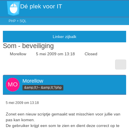
Dé plek voor IT
PHP + SQL
Som - beveiliging
Morellow
5 mei 2009 om 13:18
Closed
Morellow
&amp;lt;!-- &amp;lt;?php
5 mei 2009 om 13:18
Zonet een nieuw scriptje gemaakt wat misschien voor jullie van
pas kan komen.
De gebruiker krijgt een som te zien en dient deze correct op te