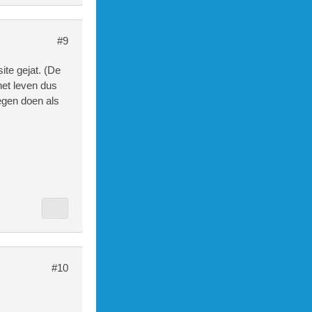
#9
ite gejat. (De
het leven dus
egen doen als
#10