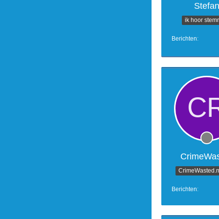
Stefa
ik hoor ste
Berichten
CrimeWas
CrimeWasted.n
Berichten