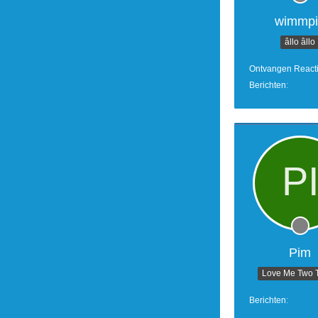
wimmpi
âllo âllo
Ontvangen React
Berichten
Pim
Love Me Two 
Berichten