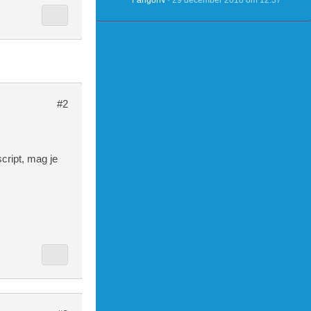
FangorN
29 december 2018 om 12:37
#2
script, mag je