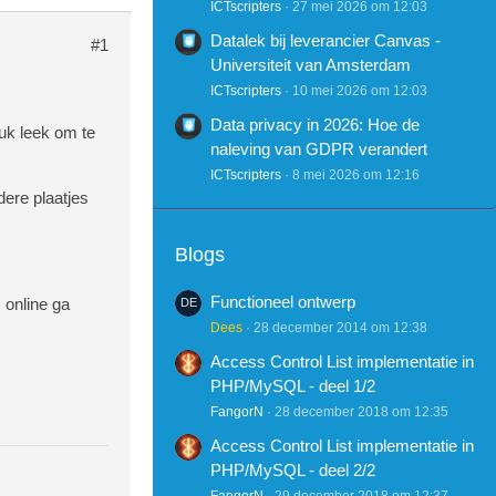
ICTscripters
27 mei 2026 om 12:03
Datalek bij leverancier Canvas -
#1
Universiteit van Amsterdam
ICTscripters
10 mei 2026 om 12:03
Data privacy in 2026: Hoe de
uk leek om te
naleving van GDPR verandert
ICTscripters
8 mei 2026 om 12:16
dere plaatjes
Blogs
Functioneel ontwerp
 online ga
Dees
28 december 2014 om 12:38
Access Control List implementatie in
PHP/MySQL - deel 1/2
FangorN
28 december 2018 om 12:35
Access Control List implementatie in
PHP/MySQL - deel 2/2