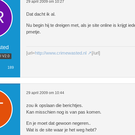
29 april 2009 om 10:27
Dat dacht ik al.
Nu begin hij te dreigen met, als je site online is krijgt i
pmetje.
ted
[url=
http://www.crimewasted.nl
[/url]
l V2.0
189
29 april 2009 om 10:44
zou ik opslaan die berichtjes.
Kan misschien nog is van pas komen.
En je moet dat gewoon negeren..
Wat is de site waar je het weg hebt?