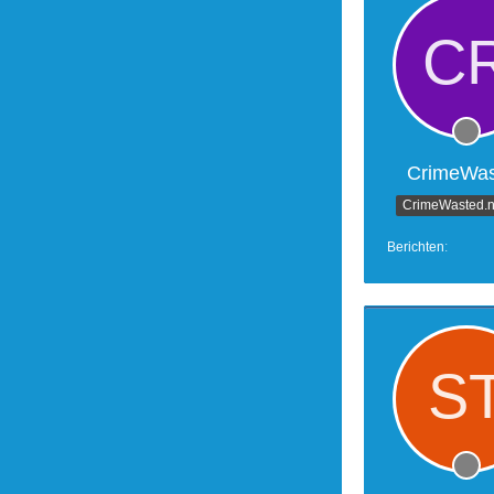
CrimeWas
CrimeWasted.n
Berichten