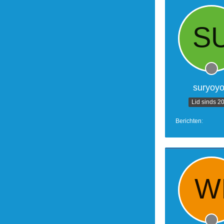
suryoy
Lid sinds 2
Berichten