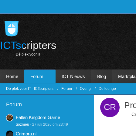
ICTscripters
D
é
p
l
e
k
v
o
o
r
I
T
Home
Forum
ICT Nieuws
Blog
Marktpla
Dé plek voor IT - ICTscripters
Forum
Overig
De lounge
Pr
Forum
C
Fallen Kingdom Game
gozmeu
27 juli 2026 om 23:49
Crimora.nl