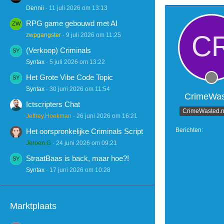
Dennii
11 juli 2026 om 13:13
RPG game gebouwd met AI
zwpgangster
9 juli 2026 om 11:25
(Verkoop) Criminals
Syntax
5 juli 2026 om 13:22
Het Grote Vibe Code Topic
Syntax
30 juni 2026 om 11:54
CrimeWas
Ictscripters Chat
CrimeWasted.n
Jeffrey.Hoekman
26 juni 2026 om 16:21
Berichten
Het oorspronkelijke Criminals Script
Jeroen.G
24 juni 2026 om 09:21
StraatBaas is back, maar hoe?!
Syntax
17 juni 2026 om 10:28
Marktplaats