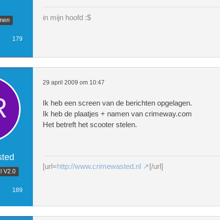
n
in mijn hoofd :$
mmen
179
29 april 2009 om 10:47
Ik heb een screen van de berichten opgelagen.
Ik heb de plaatjes + namen van crimeway.com
Het betreft het scooter stelen.
ted
[url=
http://www.crimewasted.nl
[/url]
l V2.0
189