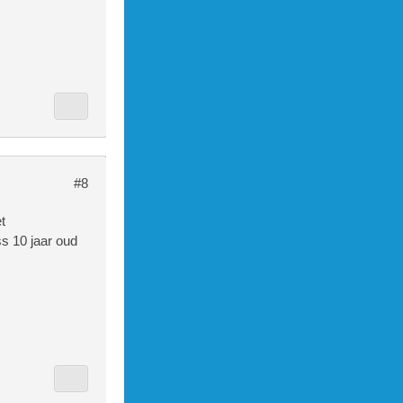
#8
t
wss 10 jaar oud