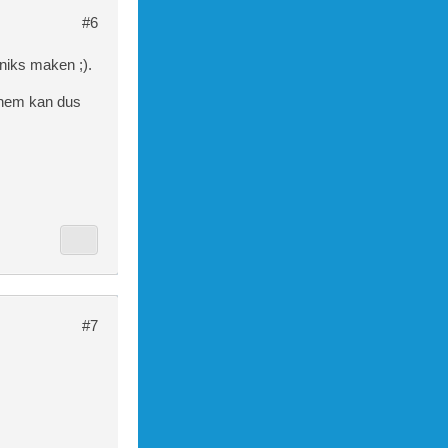
#6
 niks maken ;).
 hem kan dus
#7