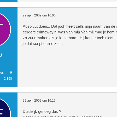
29 april 2009 om 16:06
Absoluut doen... Dat joch heeft zelfs mijn naam van de s
eerdere crimeway.nl was van mij) Van mij mag je hem 
zo zuur maken als je kunt.:hmm: Hij kan er toch niets t
je dat script online zet...
J
ies
9
2.358
29 april 2009 om 16:17
Duidelijk genoeg dus ?