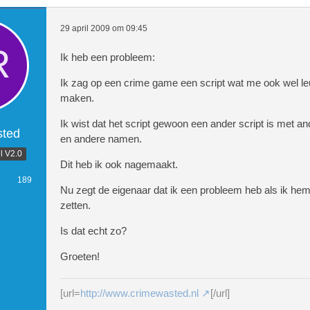
29 april 2009 om 09:45
Ik heb een probleem:
Ik zag op een crime game een script wat me ook wel le
maken.
Ik wist dat het script gewoon een ander script is met an
ted
en andere namen.
l V2.0
Dit heb ik ook nagemaakt.
189
Nu zegt de eigenaar dat ik een probleem heb als ik hem
zetten.
Is dat echt zo?
Groeten!
[url=
http://www.crimewasted.nl
[/url]