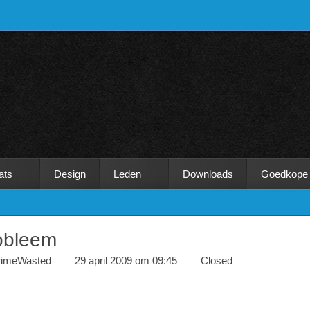
ats
Design
Leden
Downloads
Goedkope
obleem
rimeWasted
29 april 2009 om 09:45
Closed