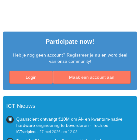
Participate now!
Heb je nog geen account?
Registreer je nu
en word deel
van onze community!
Login
Maak een account aan
ICT Nieuws
Quanscient ontvangt €10M om AI- en kwantum-native
hardware engineering te bevorderen - Tech.eu
ICTscripters
27 mei 2026 om 12:03