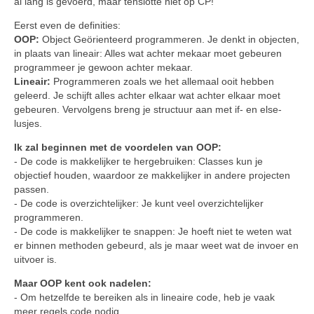
al lang is gevoerd, maar tenslotte niet op CP!
Eerst even de definities:
OOP:
Object Geörienteerd programmeren. Je denkt in objecten,
in plaats van lineair: Alles wat achter mekaar moet gebeuren
programmeer je gewoon achter mekaar.
Lineair:
Programmeren zoals we het allemaal ooit hebben
geleerd. Je schijft alles achter elkaar wat achter elkaar moet
gebeuren. Vervolgens breng je structuur aan met if- en else-
lusjes.
Ik zal beginnen met de voordelen van OOP:
- De code is makkelijker te hergebruiken: Classes kun je
objectief houden, waardoor ze makkelijker in andere projecten
passen.
- De code is overzichtelijker: Je kunt veel overzichtelijker
programmeren.
- De code is makkelijker te snappen: Je hoeft niet te weten wat
er binnen methoden gebeurd, als je maar weet wat de invoer en
uitvoer is.
Maar OOP kent ook nadelen:
- Om hetzelfde te bereiken als in lineaire code, heb je vaak
meer regels code nodig.