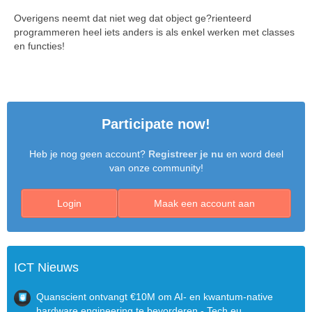
Overigens neemt dat niet weg dat object ge?rienteerd
programmeren heel iets anders is als enkel werken met classes
en functies!
Participate now!
Heb je nog geen account?
Registreer je nu
en word deel
van onze community!
Login
Maak een account aan
ICT Nieuws
Quanscient ontvangt €10M om AI- en kwantum-native
hardware engineering te bevorderen - Tech.eu