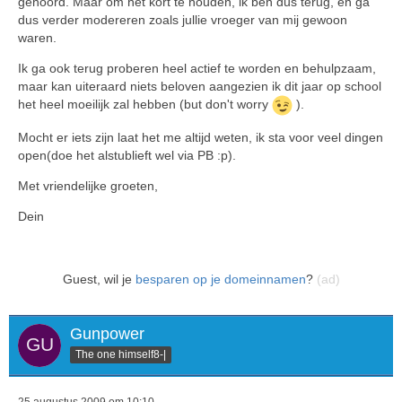
gehoord. Maar om het kort te houden, ik ben dus terug, en ga
dus verder modereren zoals jullie vroeger van mij gewoon
waren.
Ik ga ook terug proberen heel actief te worden en behulpzaam,
maar kan uiteraard niets beloven aangezien ik dit jaar op school
het heel moeilijk zal hebben (but don't worry
).
Mocht er iets zijn laat het me altijd weten, ik sta voor veel dingen
open(doe het alstublieft wel via PB :p).
Met vriendelijke groeten,
Dein
Guest, wil je
besparen op je domeinnamen
?
(ad)
Gunpower
The one himself8-|