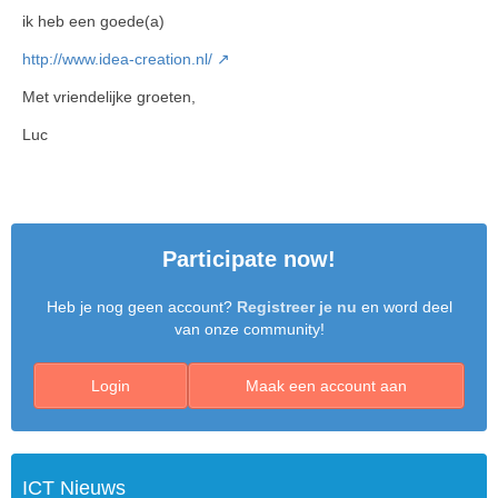
ik heb een goede(a)
http://www.idea-creation.nl/
Met vriendelijke groeten,
Luc
Participate now!
Heb je nog geen account?
Registreer je nu
en word deel
van onze community!
Login
Maak een account aan
ICT Nieuws