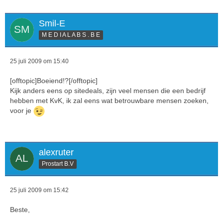
Smil-E
M E D I A L A B S . B E
25 juli 2009 om 15:40
[offtopic]Boeiend!?[/offtopic]
Kijk anders eens op sitedeals, zijn veel mensen die een bedrijf
hebben met KvK, ik zal eens wat betrouwbare mensen zoeken,
voor je
alexruter
Prostart B.V
25 juli 2009 om 15:42
Beste,