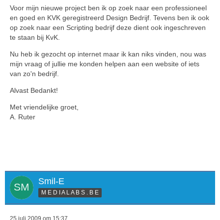
Voor mijn nieuwe project ben ik op zoek naar een professioneel
en goed en KVK geregistreerd Design Bedrijf. Tevens ben ik ook
op zoek naar een Scripting bedrijf deze dient ook ingeschreven
te staan bij KvK.
Nu heb ik gezocht op internet maar ik kan niks vinden, nou was
mijn vraag of jullie me konden helpen aan een website of iets
van zo'n bedrijf.
Alvast Bedankt!
Met vriendelijke groet,
A. Ruter
Smil-E
M E D I A L A B S . B E
25 juli 2009 om 15:37