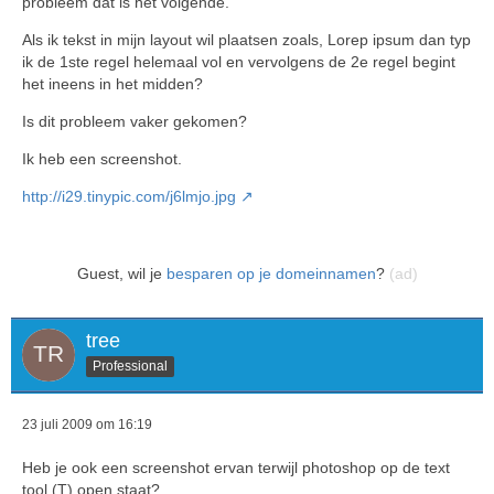
probleem dat is het volgende.
Als ik tekst in mijn layout wil plaatsen zoals, Lorep ipsum dan typ
ik de 1ste regel helemaal vol en vervolgens de 2e regel begint
het ineens in het midden?
Is dit probleem vaker gekomen?
Ik heb een screenshot.
http://i29.tinypic.com/j6lmjo.jpg
Guest, wil je
besparen op je domeinnamen
?
(ad)
tree
Professional
23 juli 2009 om 16:19
Heb je ook een screenshot ervan terwijl photoshop op de text
tool (T) open staat?