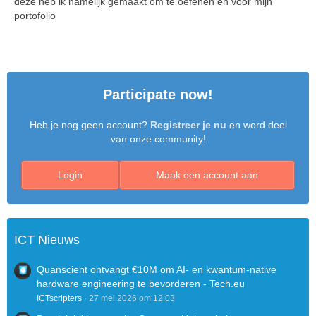
deze heb ik namelijk gemaakt om te oefenen en voor mijn
portofolio
Participate now!
Heb je nog geen account?
Registreer je nu
en word deel
van onze community!
Login
Maak een account aan
ICT Nieuws
Quanscient ontvangt €10M om AI- en kwantum-native
hardware engineering te bevorderen - Tech.eu
ICTscripters
27 mei 2026 om 12:03