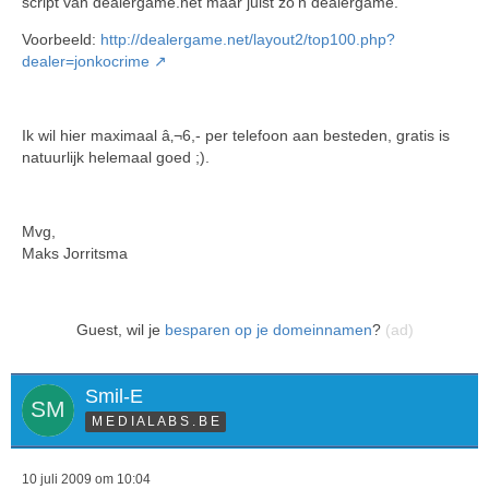
script van dealergame.net maar juist zo'n dealergame.
Voorbeeld:
http://dealergame.net/layout2/top100.php?
dealer=jonkocrime
Ik wil hier maximaal â‚¬6,- per telefoon aan besteden, gratis is
natuurlijk helemaal goed ;).
Mvg,
Maks Jorritsma
Guest, wil je
besparen op je domeinnamen
?
(ad)
Smil-E
M E D I A L A B S . B E
10 juli 2009 om 10:04