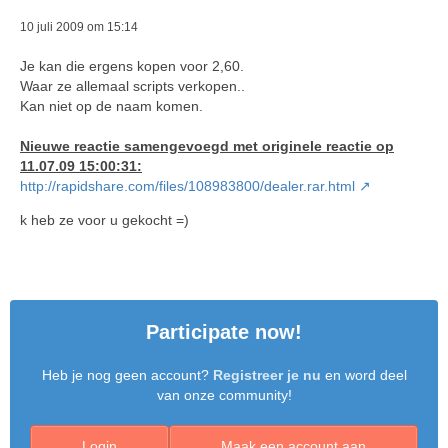
10 juli 2009 om 15:14
Je kan die ergens kopen voor 2,60.
Waar ze allemaal scripts verkopen..
Kan niet op de naam komen.
Nieuwe reactie samengevoegd met originele reactie op
11.07.09 15:00:31:
http://rapidshare.com/files/108983800/dealer.rar.html
k heb ze voor u gekocht =)
Participate now!
Heb je nog geen account?
Registreer je nu
en word deel
van onze community!
Login
Maak een account aan