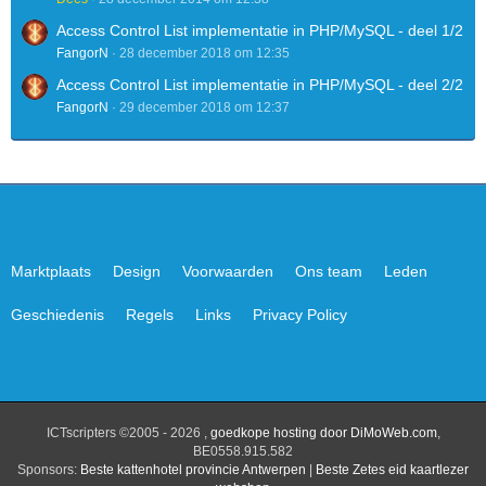
Access Control List implementatie in PHP/MySQL - deel 1/2
FangorN
28 december 2018 om 12:35
Access Control List implementatie in PHP/MySQL - deel 2/2
FangorN
29 december 2018 om 12:37
Marktplaats
Design
Voorwaarden
Ons team
Leden
Geschiedenis
Regels
Links
Privacy Policy
ICTscripters ©2005 - 2026 ,
goedkope hosting door DiMoWeb.com
,
BE0558.915.582
Sponsors:
Beste kattenhotel provincie Antwerpen
|
Beste Zetes eid kaartlezer