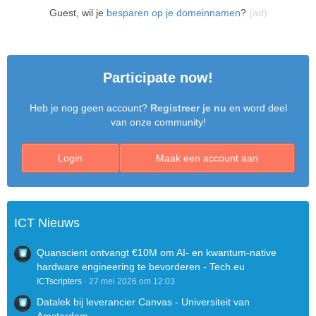
Guest, wil je
besparen op je domeinnamen
?
(ad)
Participate now!
Heb je nog geen account?
Registreer je nu
en word deel
van onze community!
Login
Maak een account aan
ICT Nieuws
Quanscient ontvangt €10M om AI- en kwantum-native
hardware engineering te bevorderen - Tech.eu
ICTscripters
27 mei 2026 om 12:03
Datalek bij leverancier Canvas - Universiteit van