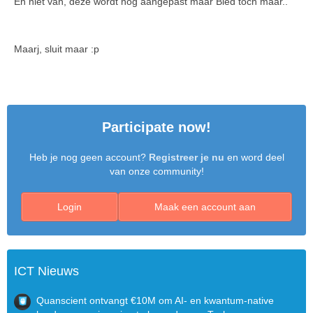
En niet van, deze wordt nog aangepast maar Bied toch maar..
Maarj, sluit maar :p
Participate now!
Heb je nog geen account?
Registreer je nu
en word deel
van onze community!
Login
Maak een account aan
ICT Nieuws
Quanscient ontvangt €10M om AI- en kwantum-native