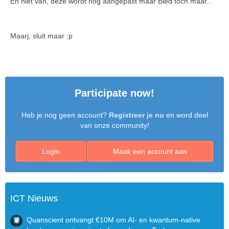
En niet van, deze wordt nog aangepast maar Bied toch maar..
Maarj, sluit maar :p
Participate now!
Heb je nog geen account?
Registreer je nu
en word deel
van onze community!
Login
Maak een account aan
ICT Nieuws
Quanscient ontvangt €10M om AI- en kwantum-native