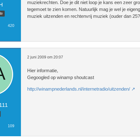
muziekrechten. Doe je dit niet loop je kans een zeer gr
H
tegemoet te zien komen. Natuurlijk mag je wel je eige
te
muziek uitzenden en rechtenvrij muziek (ouder dan 25? 
420
2 juni 2009 om 20:07
Hier informatie,
Gegoogled op winamp shoutcast
http://winampnederlands.nl/internetradio/uitzenden/
111
109