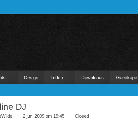
ats
Design
Leden
Downloads
Goedkope
line DJ
eWilde
2 juni 2009 om 19:45
Closed