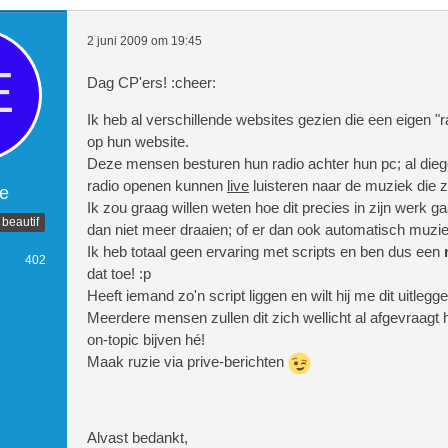
2 juni 2009 om 19:45
Dag CP'ers! :cheer:
Ik heb al verschillende websites gezien die een eigen "
op hun website.
Deze mensen besturen hun radio achter hun pc; al dieg
radio openen kunnen
live
luisteren naar de muziek die z
e
Ik zou graag willen weten hoe dit precies in zijn werk ga
 beautif
dan niet meer draaien; of er dan ook automatisch muzie
Ik heb totaal geen ervaring met scripts en ben dus een
402
dat toe! :p
Heeft iemand zo'n script liggen en wilt hij me dit uitlegge
Meerdere mensen zullen dit zich wellicht al afgevraagt h
on-topic bijven hé!
Maak ruzie via prive-berichten
Alvast bedankt,