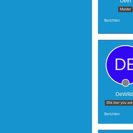
Dein
Master
Berichten
DeWild
Blik bier you are
Berichten