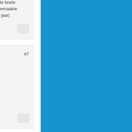
ote boete
ngemaakte
jaar)
#7