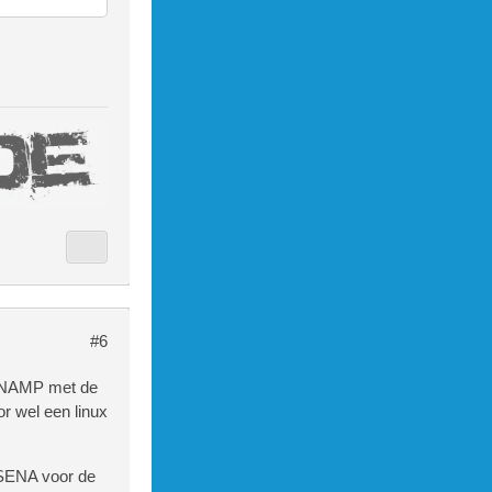
#6
WINAMP met de
r wel een linux
SENA voor de