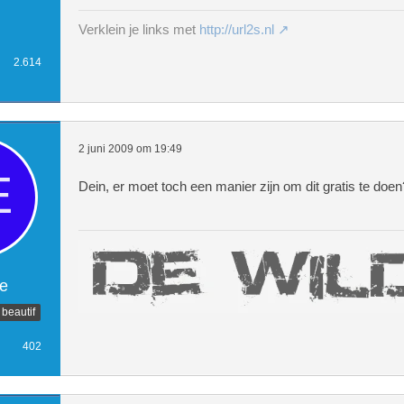
Verklein je links met
http://url2s.nl
2.614
2 juni 2009 om 19:49
Dein, er moet toch een manier zijn om dit gratis te doen
e
 beautif
402