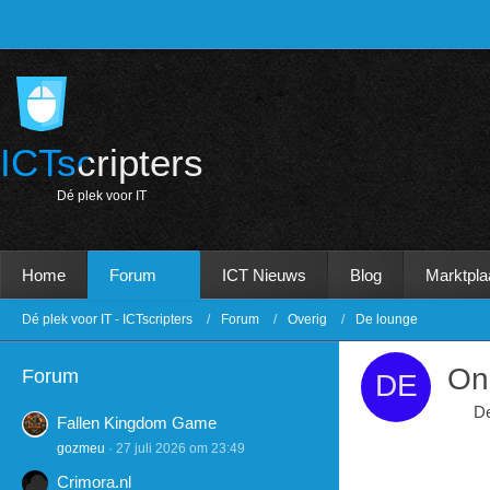
ICTscripters
D
é
p
l
e
k
v
o
o
r
I
T
Home
Forum
ICT Nieuws
Blog
Marktpla
Dé plek voor IT - ICTscripters
Forum
Overig
De lounge
On
Forum
D
Fallen Kingdom Game
gozmeu
27 juli 2026 om 23:49
Crimora.nl