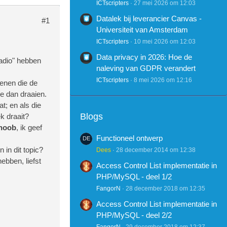
ICTscripters
27 mei 2026 om 12:03
Datalek bij leverancier Canvas -
#1
Universiteit van Amsterdam
ICTscripters
10 mei 2026 om 12:03
Data privacy in 2026: Hoe de
radio" hebben
naleving van GDPR verandert
ICTscripters
8 mei 2026 om 12:16
enen die de
e dan draaien.
at; en als die
Blogs
k draait?
noob
, ik geef
Functioneel ontwerp
n in dit topic?
Dees
28 december 2014 om 12:38
ebben, liefst
Access Control List implementatie in
PHP/MySQL - deel 1/2
FangorN
28 december 2018 om 12:35
Access Control List implementatie in
PHP/MySQL - deel 2/2