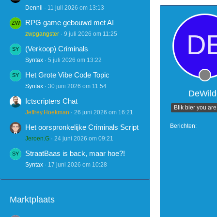
Dennii
11 juli 2026 om 13:13
RPG game gebouwd met AI
zwpgangster
9 juli 2026 om 11:25
(Verkoop) Criminals
Syntax
5 juli 2026 om 13:22
Het Grote Vibe Code Topic
Syntax
30 juni 2026 om 11:54
DeWild
Ictscripters Chat
Blik bier you are
Jeffrey.Hoekman
26 juni 2026 om 16:21
Berichten
Het oorspronkelijke Criminals Script
Jeroen.G
24 juni 2026 om 09:21
StraatBaas is back, maar hoe?!
Syntax
17 juni 2026 om 10:28
Marktplaats