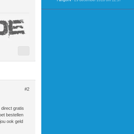
FangorN
29 december 2018 om 12:37
#2
 direct gratis
oet bestellen
jou ook geld