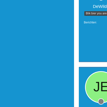
DeWild
Blik bier you are
Berichten