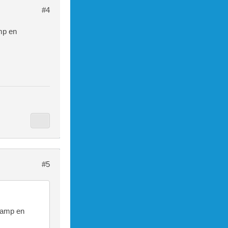
#4
amp en
#5
inamp en