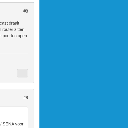
#8
cast draait
n router zitten
je poorten open
#9
/ SENA voor