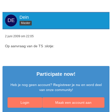
Dein
Master
2 juni 2009 om 22:05
Op aanvraag van de TS :slotje:
Participate now!
Heb je nog geen account?
Registreer je nu
en word deel
van onze community!
Login
Maak een account aan