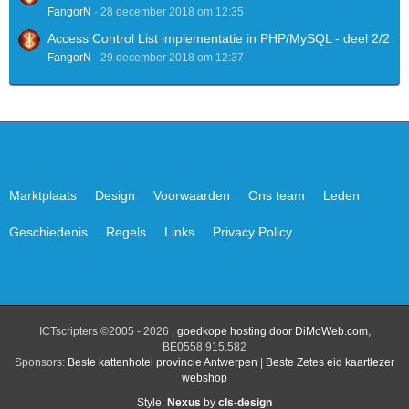
FangorN
28 december 2018 om 12:35
Access Control List implementatie in PHP/MySQL - deel 2/2
FangorN
29 december 2018 om 12:37
Marktplaats
Design
Voorwaarden
Ons team
Leden
Geschiedenis
Regels
Links
Privacy Policy
ICTscripters ©2005 - 2026 ,
goedkope hosting door DiMoWeb.com
,
BE0558.915.582
Sponsors:
Beste kattenhotel provincie Antwerpen
|
Beste Zetes eid kaartlezer
webshop
Style:
Nexus
by
cls-design