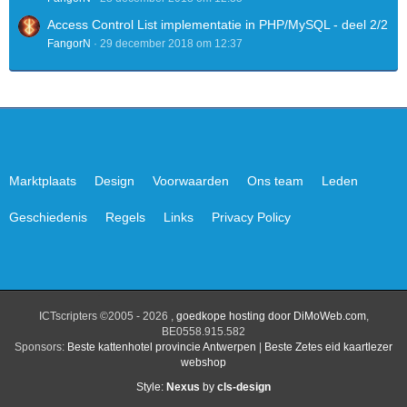
Access Control List implementatie in PHP/MySQL - deel 2/2
FangorN
29 december 2018 om 12:37
Marktplaats
Design
Voorwaarden
Ons team
Leden
Geschiedenis
Regels
Links
Privacy Policy
ICTscripters ©2005 - 2026 ,
goedkope hosting door DiMoWeb.com
,
BE0558.915.582
Sponsors:
Beste kattenhotel provincie Antwerpen
|
Beste Zetes eid kaartlezer
webshop
Style:
Nexus
by
cls-design