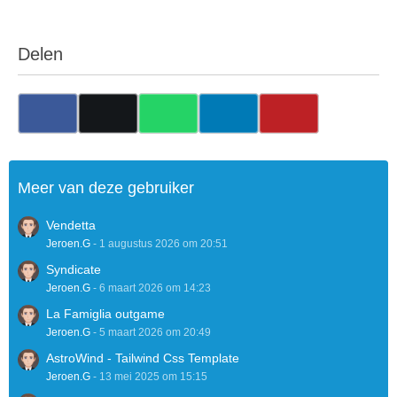
Delen
Meer van deze gebruiker
Vendetta
Jeroen.G
-
1 augustus 2026 om 20:51
Syndicate
Jeroen.G
-
6 maart 2026 om 14:23
La Famiglia outgame
Jeroen.G
-
5 maart 2026 om 20:49
AstroWind - Tailwind Css Template
Jeroen.G
-
13 mei 2025 om 15:15