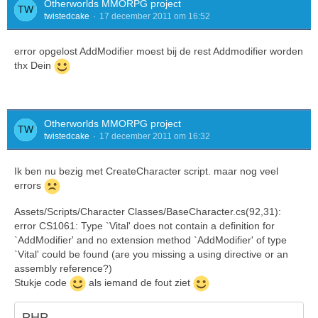
Otherworlds MMORPG project
twistedcake
17 december 2011 om 16:52
error opgelost AddModifier moest bij de rest Addmodifier worden
thx Dein
Otherworlds MMORPG project
twistedcake
17 december 2011 om 16:32
Ik ben nu bezig met CreateCharacter script. maar nog veel
errors
Assets/Scripts/Character Classes/BaseCharacter.cs(92,31):
error CS1061: Type `Vital' does not contain a definition for
`AddModifier' and no extension method `AddModifier' of type
`Vital' could be found (are you missing a using directive or an
assembly reference?)
Stukje code
als iemand de fout ziet
PHP