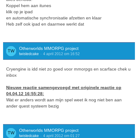
Koppel hem aan itunes
klik op je ipad
en automatische synchronisatie afzetten en klaar
Heb zelf ook ipad en daarmee werkt dat
Otherworlds MMORPG project
twistedcake
4 april 2012 om 16:52
Cryengine is idd niet zo goed voor mmorpgs en scarface chek u
inbox
Nieuwe reactie samengevoegd met originele reactie op
04.04.12 16:55:28:
Wat er anders wordt aan mijn spel weet ik nog niet ben aan
ander quest systeem bezig
Otherworlds MMORPG project
twistedcake
4 april 2012 om 01:27