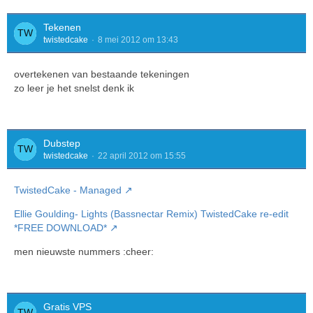
Tekenen
twistedcake
8 mei 2012 om 13:43
overtekenen van bestaande tekeningen
zo leer je het snelst denk ik
Dubstep
twistedcake
22 april 2012 om 15:55
TwistedCake - Managed
Ellie Goulding- Lights (Bassnectar Remix) TwistedCake re-edit
*FREE DOWNLOAD*
men nieuwste nummers :cheer:
Gratis VPS