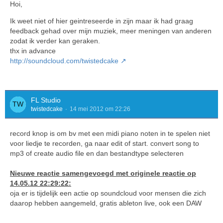
Hoi,
Ik weet niet of hier geintreseerde in zijn maar ik had graag
feedback gehad over mijn muziek, meer meningen van anderen
zodat ik verder kan geraken.
thx in advance
http://soundcloud.com/twistedcake
FL Studio
twistedcake
14 mei 2012 om 22:26
record knop is om bv met een midi piano noten in te spelen niet
voor liedje te recorden, ga naar edit of start. convert song to
mp3 of create audio file en dan bestandtype selecteren
Nieuwe reactie samengevoegd met originele reactie op
14.05.12 22:29:22:
oja er is tijdelijk een actie op soundcloud voor mensen die zich
daarop hebben aangemeld, gratis ableton live, ook een DAW