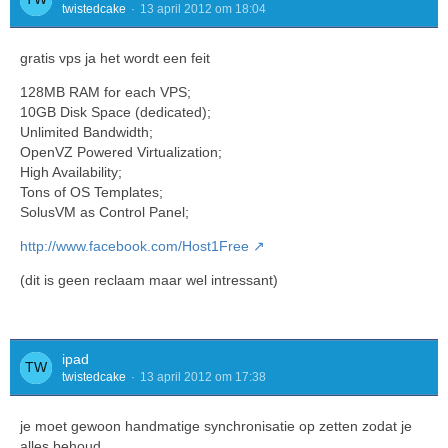
twistedcake
13 april 2012 om 18:04
gratis vps ja het wordt een feit
128MB RAM for each VPS;
10GB Disk Space (dedicated);
Unlimited Bandwidth;
OpenVZ Powered Virtualization;
High Availability;
Tons of OS Templates;
SolusVM as Control Panel;
http://www.facebook.com/Host1Free
(dit is geen reclaam maar wel intressant)
ipad
twistedcake
13 april 2012 om 17:38
je moet gewoon handmatige synchronisatie op zetten zodat je
alles behoud.