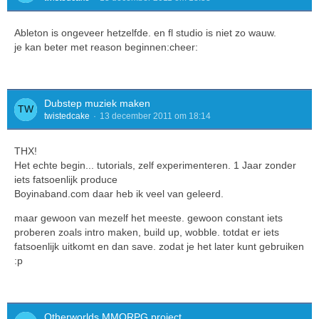
Ableton is ongeveer hetzelfde. en fl studio is niet zo wauw.
je kan beter met reason beginnen:cheer:
Dubstep muziek maken
twistedcake
13 december 2011 om 18:14
THX!
Het echte begin... tutorials, zelf experimenteren. 1 Jaar zonder
iets fatsoenlijk produce
Boyinaband.com daar heb ik veel van geleerd.
maar gewoon van mezelf het meeste. gewoon constant iets
proberen zoals intro maken, build up, wobble. totdat er iets
fatsoenlijk uitkomt en dan save. zodat je het later kunt gebruiken
:p
Otherworlds MMORPG project