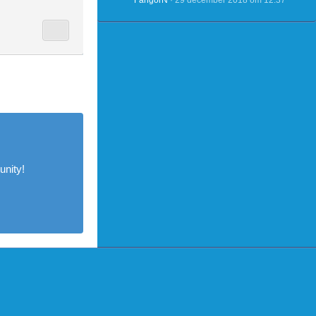
FangorN
29 december 2018 om 12:37
nity!