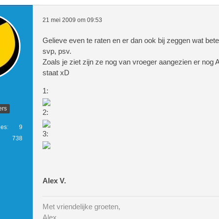
21 mei 2009 om 09:53
Gelieve even te raten en er dan ook bij zeggen wat bete
svp, psv.
Zoals je ziet zijn ze nog van vroeger aangezien er nog
staat xD
1:
ers
2:
ies
9
3:
738
Alex V.
Met vriendelijke groeten,
Alex.