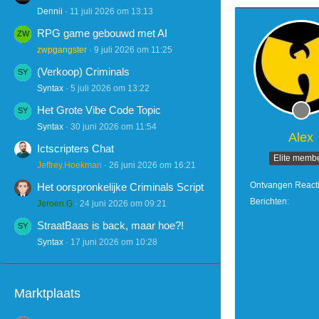
Dennii
11 juli 2026 om 13:13
RPG game gebouwd met AI
zwpgangster
9 juli 2026 om 11:25
(Verkoop) Criminals
Syntax
5 juli 2026 om 13:22
Het Grote Vibe Code Topic
Syntax
30 juni 2026 om 11:54
Alex
Ictscripters Chat
Elite memb
Jeffrey.Hoekman
26 juni 2026 om 16:21
Ontvangen React
Het oorspronkelijke Criminals Script
Berichten
Jeroen.G
24 juni 2026 om 09:21
StraatBaas is back, maar hoe?!
Syntax
17 juni 2026 om 10:28
Marktplaats