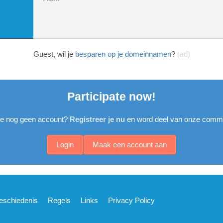
Guest, wil je
besparen op je domeinnamen
?
(ad)
Participate now!
je nog geen account?
Registreer je nu
en word deel van onze commu
Login
Maak een account aan
eschiedenis
Regels
Links
Privacy Policy