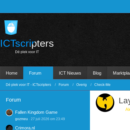
ICTscripters
D
é
p
l
e
k
v
o
o
r
I
T
Home
Forum
ICT Nieuws
Blog
Marktpla
Dé plek voor IT - ICTscripters
Forum
Overig
Check-Me
La
Forum
Al
Fallen Kingdom Game
gozmeu
27 juli 2026 om 23:49
Crimora.nl