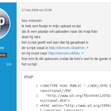
17 mei 2009 om 23:58
hey mensen
ik heb een foutje in mijn upload script
als ik een plaatje wil uploaden naar de map foto
doet hij niks
het script geeft wel aan dat hij geupload is
ee
de script staat in
http://domein.nl/admin
en hij moet naar
http://domein.nl/foto
nity
hoe ken ik dit oplossen zodat de foto's wel in de goei
het script:
526
PHP
<!DOCTYPE html PUBLIC "-//W3C//DTD 
   "http://www.w3.org/TR/xhtml1/DTD
<html xmlns="http://www.w3.org/1999