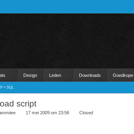
ats
Design
Leden
Downloads
Goedkope
P + SQL
oad script
ammiiee
17 mei 2009 om 23:58
Closed