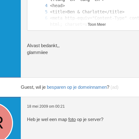
<meta http-equiv="Content-Type" con
Toon Meer
<link href="/css/layout_3col_column
Alvast bedankt,,
glammiiee
<link href="/css/patches/patch_3col
kgrounds.css" rel="stylesheet" type=
Guest, wil je
besparen op je domeinnamen
?
(ad)
window.onload=function(){ AddFiller
18 mei 2009 om 00:21
Heb je wel een map
foto
op je server?