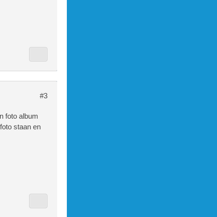
#3
gation"></a
n foto album
 foto staan en
ome</a></li
p">Foto toe
>Logboek to
.php">.....