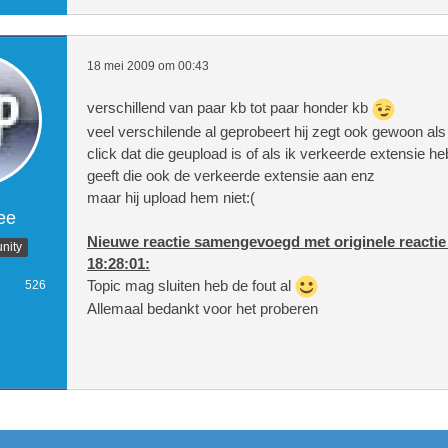
// In welke map komen de bestanden 
18 mei 2009 om 00:43
// Wat is de maximale groote van he
verschillend van paar kb tot paar honder kb
veel verschilende al geprobeert hij zegt ook gewoon als
click dat die geupload is of als ik verkeerde extensie he
geeft die ook de verkeerde extensie aan enz
maar hij upload hem niet:(
// Welke extensies kunnen er worden 
ee
Nieuwe reactie samengevoegd met originele reactie
nity
18:28:01:
Topic mag sluiten heb de fout al
526
Allemaal bedankt voor het proberen