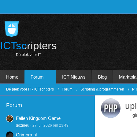
ICTscripters
D
é
p
l
e
k
v
o
o
r
I
T
Home
Forum
ICT Nieuws
Blog
Marktpla
Dé plek voor IT - ICTscripters
Forum
Scripting & programmeren
PH
upl
Forum
gl
Fallen Kingdom Game
gozmeu
27 juli 2026 om 23:49
Crimora.nl