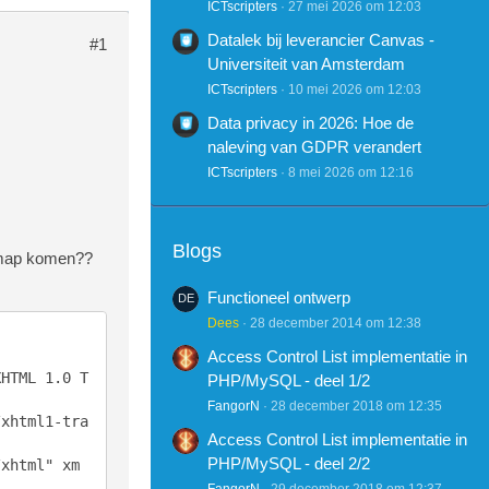
ICTscripters
27 mei 2026 om 12:03
Datalek bij leverancier Canvas -
#1
Universiteit van Amsterdam
ICTscripters
10 mei 2026 om 12:03
Data privacy in 2026: Hoe de
naleving van GDPR verandert
ICTscripters
8 mei 2026 om 12:16
Blogs
e map komen??
Functioneel ontwerp
Dees
28 december 2014 om 12:38
Access Control List implementatie in
XHTML 1.0 T
PHP/MySQL - deel 1/2
FangorN
28 december 2018 om 12:35
/xhtml1-tra
Access Control List implementatie in
PHP/MySQL - deel 2/2
/xhtml" xm