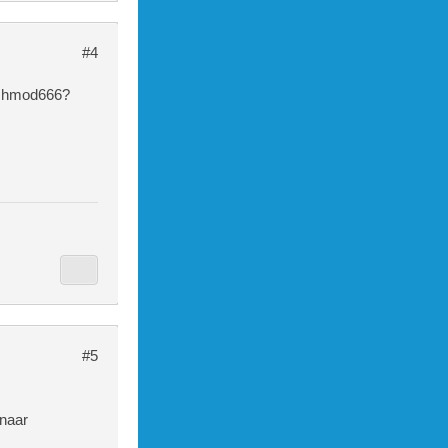
>......</a>
#4
 chmod666?
at column -
s="clearfi
#5
 naar