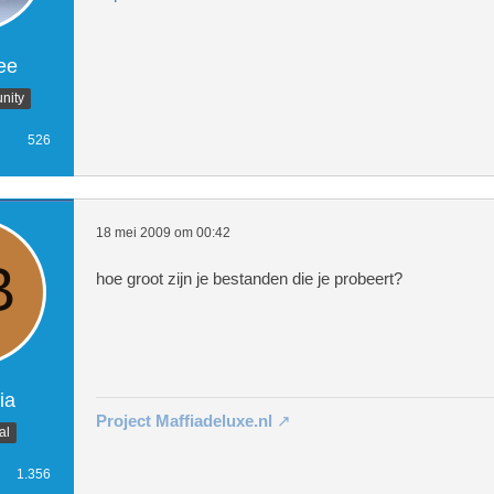
      <!-- begin: #col2 second floa
ee
nity
        <div id="col2_content" clas
526
18 mei 2009 om 00:42
hoe groot zijn je bestanden die je probeert?
        <div id="col3_content" clas
ia
Project Maffiadeluxe.nl
al
1.356