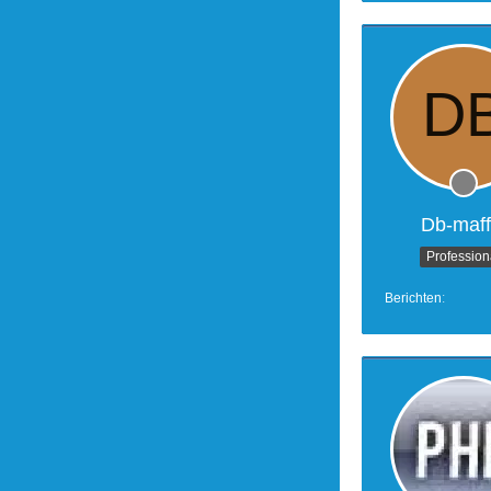
Db-maff
Profession
Berichten