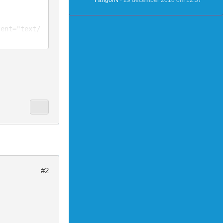
FangorN
29 december 2018 om 12:37
tent="text/
_background
_column_bac
"text/css" 
Link("col1_
#2