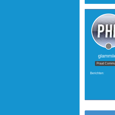
glammii
Praat Commu
Berichten