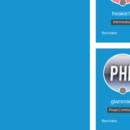
freakie
Intermedia
Berichten
glammii
Praat Commu
Berichten