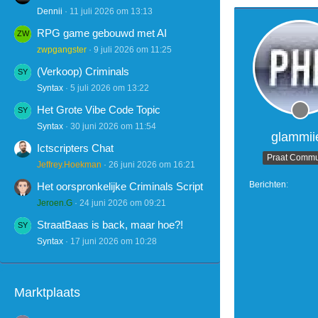
Dennii
11 juli 2026 om 13:13
RPG game gebouwd met AI
zwpgangster
9 juli 2026 om 11:25
(Verkoop) Criminals
Syntax
5 juli 2026 om 13:22
Het Grote Vibe Code Topic
Syntax
30 juni 2026 om 11:54
glammii
Ictscripters Chat
Praat Commu
Jeffrey.Hoekman
26 juni 2026 om 16:21
Berichten
Het oorspronkelijke Criminals Script
Jeroen.G
24 juni 2026 om 09:21
StraatBaas is back, maar hoe?!
Syntax
17 juni 2026 om 10:28
Marktplaats