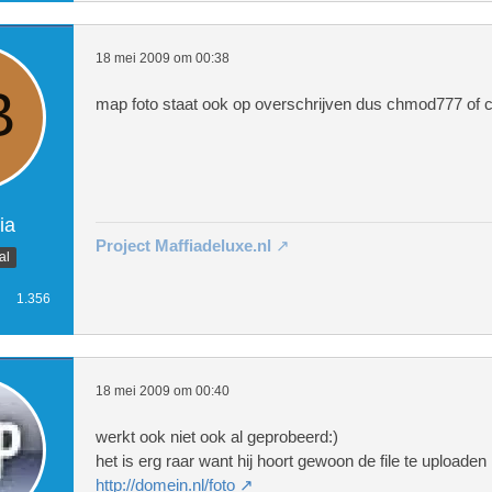
          <li><a href="contact.php"
18 mei 2009 om 00:38
map foto staat ook op overschrijven dus chmod777 of
      <!-- begin: #col1 - first flo
ia
Project Maffiadeluxe.nl
al
1.356
        <div id="col1_content" clas
18 mei 2009 om 00:40
werkt ook niet ook al geprobeerd:)
het is erg raar want hij hoort gewoon de file te uploaden
http://domein.nl/foto