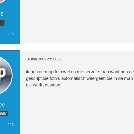
78
te
206
18 mei 2009 om 00:25
      <a id="navigation" name="navi
ik heb de map foto wel op me server staan want heb ee
gescript die foto's automatisch weergeeft die in de map
die werkt gewoon
          <li><a href="index.php">H
ee
          <li><a href="fotoadden.ph
nity
          <li><a href="logboek.php"
526
          <li><a href="activiteiten