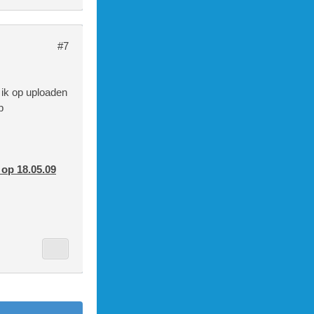
? ( zorg da
#7
t bestand i
 ik op uploaden
b
geupload ( 
 op 18.05.09