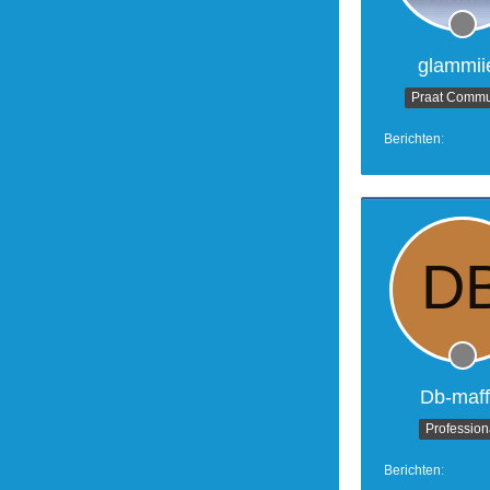
glammii
Praat Commu
Berichten
Db-maff
Profession
Berichten