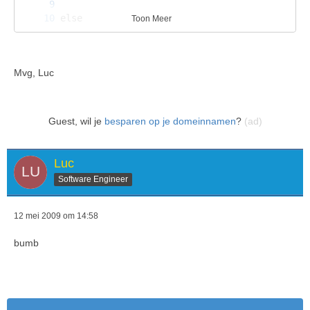
Toon Meer
Mvg, Luc
Guest, wil je
besparen op je domeinnamen
?
(ad)
Luc
Software Engineer
12 mei 2009 om 14:58
bumb