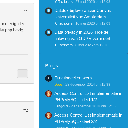
ICTscripters
27 mei 2026 om 12:03
Datalek bij leverancier Canvas -
#1
Universiteit van Amsterdam
mand enig idee
ICTscripters
10 mei 2026 om 12:03
ist.php bezig
Data privacy in 2026: Hoe de
naleving van GDPR verandert
ICTscripters
8 mei 2026 om 12:16
Blogs
Functioneel ontwerp
Dees
28 december 2014 om 12:38
Access Control List implementatie in
PHP/MySQL - deel 1/2
FangorN
28 december 2018 om 12:35
#2
Access Control List implementatie in
PHP/MySQL - deel 2/2