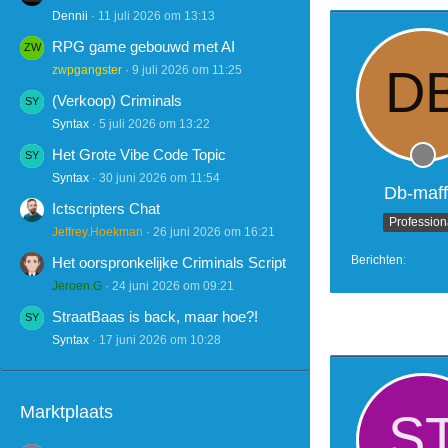
Dennii
11 juli 2026 om 13:13
RPG game gebouwd met AI
zwpgangster
9 juli 2026 om 11:25
(Verkoop) Criminals
Syntax
5 juli 2026 om 13:22
Het Grote Vibe Code Topic
Syntax
30 juni 2026 om 11:54
Db-maff
Ictscripters Chat
Profession
Jeffrey.Hoekman
26 juni 2026 om 16:21
Berichten
Het oorspronkelijke Criminals Script
Jeroen.G
24 juni 2026 om 09:21
StraatBaas is back, maar hoe?!
Syntax
17 juni 2026 om 10:28
Marktplaats