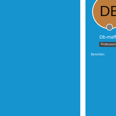
Db-maff
Profession
Berichten