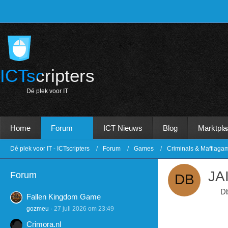
ICTscripters
D
é
p
l
e
k
v
o
o
r
I
T
Home
Forum
ICT Nieuws
Blog
Marktpla
Dé plek voor IT - ICTscripters
Forum
Games
Criminals & Maffiaga
JA
Forum
Db
Fallen Kingdom Game
gozmeu
27 juli 2026 om 23:49
Crimora.nl