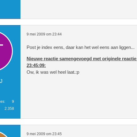
9 mei 2009 om 23:44
Post je index eens, daar kan het wel eens aan liggen...
Nieuwe reactie samengevoegd met originele reactie
23:45:09:
Ow, ik was wel heel laat.:p
J
            <table class="div_popup
ies
9
2.358
                        <b>FOUT!</b>
hebt onvoldoende geld om de borg te betalen         
9 mei 2009 om 23:45