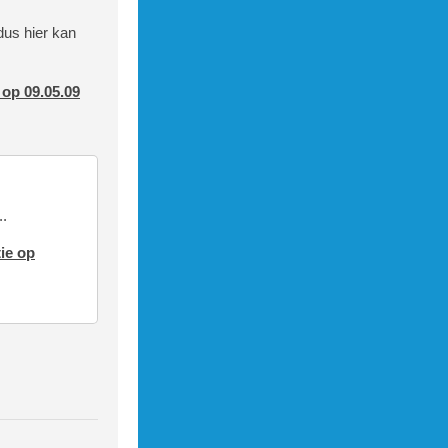
 dus hier kan
; return fa
 op 09.05.09
         </
..
ie op