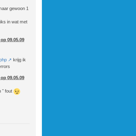
r <b><?echo
d maar gewoon 1
 heeft je 
niks in wat met
 op 09.05.09
="index.ph
indien je n
l.php
krijg ik
errors
 op 09.05.09
 " fout
ref='index.