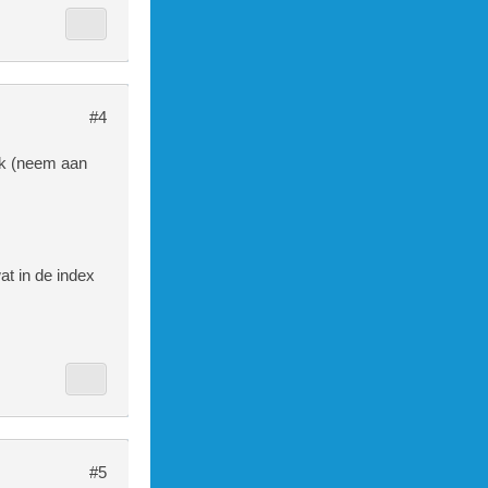
ata1->logi
ht!','$data
$bedrag,- J
date
#4
ijk (neem aan
om jezelf 
at in de index
" align="ce
#5