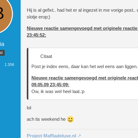
Hij is al gefixt.. had het er al ingezet in me vorige post..
slotje erop;)
<a href="#" onclick="history.go(-1)
Nieuwe reactie samengevoegd met originele reactie
23:45:52:
                                   
ia
al
Citaat
1.356
Post je index eens, daar kan het wel eens aan liggen.
Nieuwe reactie samengevoegd met originele react
09.05.09 23:45:09:
Ow, ik was wel heel laat.:p
lol
ach tis weekend he
Project Maffiadeluxe.nl