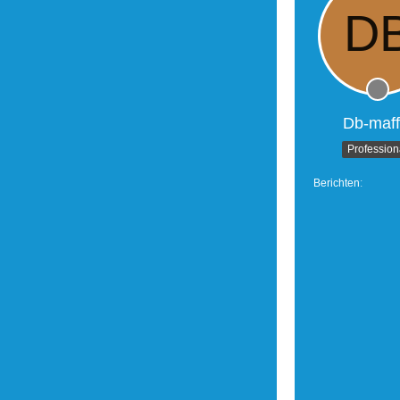
Db-maff
Profession
Berichten