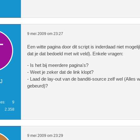
`,`inbox`,`reply`) values(NOW(),'$d
n','Anoniem','$data->IP','Vrijgekoc
->login heeft je vrijgekocht voor €
e bent nu weer op vrije voeten!','$
9 mei 2009 om 23:27
Een witte pagina door dit script is inderdaad niet mogel
dat je dat bedoeld met wit veld). Enkele vragen:
- Is het bij meerdere pagina's?
- Weet je zeker dat de link klopt?
$_SESSION['mission'] = "Betaal borg 
- Laad de lay-out van de banditi-source zelf wel (Alles w
J
gebeurd)?
ies
9
2.358
            <table class="div_popup
9 mei 2009 om 23:29