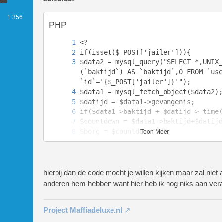
1.356
PHP
$data2 = mysql_query("SELECT *,UNIX
(`baktijd`) AS `baktijd`,0 FROM `use
Toon Meer
mysql_query("UPDATE `users` SET `co
mysql_query("UPDATE `users` SET `ge
hierbij dan de code mocht je willen kijken maar zal niet 
anderen hem hebben want hier heb ik nog niks aan ver
Project Maffiadeluxe.nl
mysql_query("INSERT INTO `messages`
`,`from`,`ip`,`title`,`content`,`da