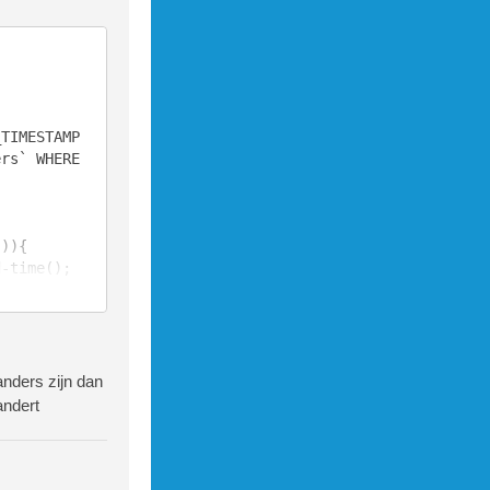
_TIMESTAMP
rs` WHERE 
ntant`=`con
vangenis`
anders zijn dan
andert
(`date`,`to
te2`,`read