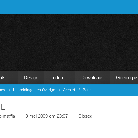
ats
Design
Leden
Downloads
Goedkope
mes
Uitbreidingen en Overige
Archief
Banditi
IL
-maffia
9 mei 2009 om 23:07
Closed