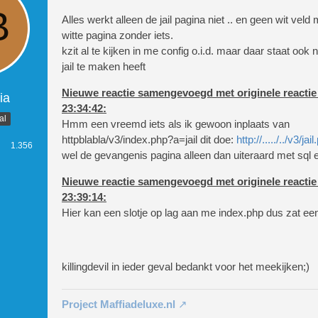
                        De borg voo
Alles werkt alleen de jail pagina niet .. en geen wit vel
$data1->login;?></b> is betaald, dit
witte pagina zonder iets.
&euro;<?echo$borg;?>,- gekost.                    
kzit al te kijken in me config o.i.d. maar daar staat ook 
jail te maken heeft
Nieuwe reactie samengevoegd met originele reactie
ia
23:34:42:
al
                            <a href
Hmm een vreemd iets als ik gewoon inplaats van
p?a=jail" class="msg_ok">Klik hier 
httpblabla/v3/index.php?a=jail dit doe:
http://...../../v3/jai
1.356
wel de gevangenis pagina alleen dan uiteraard met sql 
Nieuwe reactie samengevoegd met originele reactie
23:39:14:
Hier kan een slotje op lag aan me index.php dus zat een
killingdevil in ieder geval bedankt voor het meekijken;)
    setTimeout("document.location.h
Project Maffiadeluxe.nl