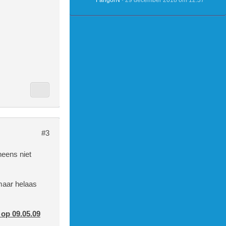
FangorN
29 december 2018 om 12:37
#3
ineens niet
 maar helaas
 op 09.05.09