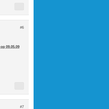
#6
 op 09.05.09
_error" ali
<br><br>Je 
           
#7