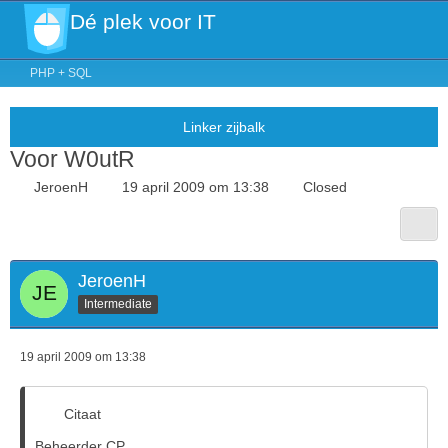
Dé plek voor IT
PHP + SQL
Voor W0utR
JeroenH
19 april 2009 om 13:38
Closed
JeroenH
Intermediate
19 april 2009 om 13:38
Citaat
Beheerder CP