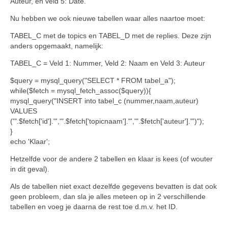
Auteur, en veld 5: Date.
Nu hebben we ook nieuwe tabellen waar alles naartoe moet:
TABEL_C met de topics en TABEL_D met de replies. Deze zijn
anders opgemaakt, namelijk:
TABEL_C = Veld 1: Nummer, Veld 2: Naam en Veld 3: Auteur
$query = mysql_query("SELECT * FROM tabel_a");
while($fetch = mysql_fetch_assoc($query)){
mysql_query("INSERT into tabel_c (nummer,naam,auteur)
VALUES
('".$fetch['id']."','".$fetch['topicnaam']."','".$fetch['auteur']."')");
}
echo 'Klaar';
Hetzelfde voor de andere 2 tabellen en klaar is kees (of wouter
in dit geval).
Als de tabellen niet exact dezelfde gegevens bevatten is dat ook
geen probleem, dan sla je alles meteen op in 2 verschillende
tabellen en voeg je daarna de rest toe d.m.v. het ID.