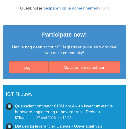
Guest, wil je
besparen op je domeinnamen
?
(ad)
Participate now!
Heb je nog geen account?
Registreer je nu
en word deel
van onze community!
Login
Maak een account aan
ICT Nieuws
Quanscient ontvangt €10M om AI- en kwantum-native
hardware engineering te bevorderen - Tech.eu
ICTscripters
27 mei 2026 om 12:03
Datalek bij leverancier Canvas - Universiteit van