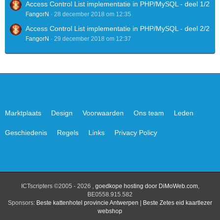
Access Control List implementatie in PHP/MySQL - deel 1/2
FangorN
28 december 2018 om 12:35
Access Control List implementatie in PHP/MySQL - deel 2/2
FangorN
29 december 2018 om 12:37
Marktplaats
Design
Voorwaarden
Ons team
Leden
Geschiedenis
Regels
Links
Privacy Policy
ICTscripters ©2005 - 2026 ,
goedkope hosting door DiMoWeb.com
,
BE0558.915.582
Sponsors:
Beste kattenhotel provincie Antwerpen
|
Beste Zetes eid kaartlezer
webshop