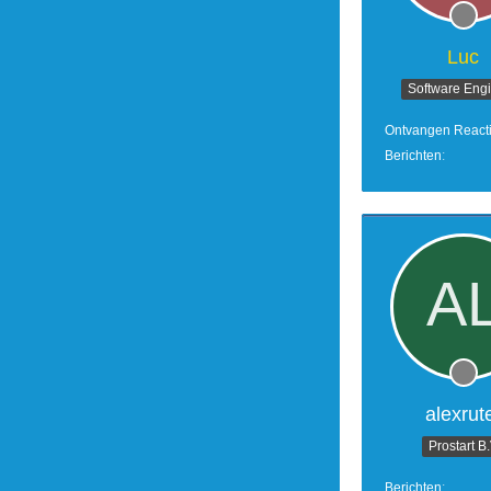
Luc
Software Eng
Ontvangen React
Berichten
alexrut
Prostart B
Berichten