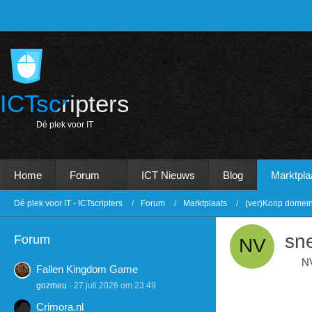
ICTscripters
D
é
p
l
e
k
v
o
o
r
I
T
Home
Forum
ICT Nieuws
Blog
Marktpla
Dé plek voor IT - ICTscripters
Forum
Marktplaats
(ver)Koop domei
sn
Forum
N
Fallen Kingdom Game
gozmeu
27 juli 2026 om 23:49
Crimora.nl