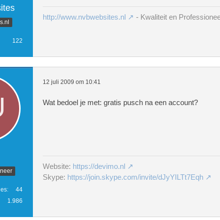
tes
http://www.nvbwebsites.nl
- Kwaliteit en Professionee
.nl
122
12 juli 2009 om 10:41
Wat bedoel je met: gratis pusch na een account?
Website:
https://devimo.nl
ineer
Skype:
https://join.skype.com/invite/dJyYILTt7Eqh
ies
44
1.986