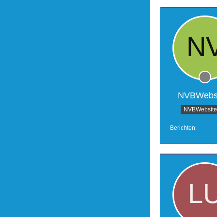
NVBWebsi
NVBWebsites
Berichten