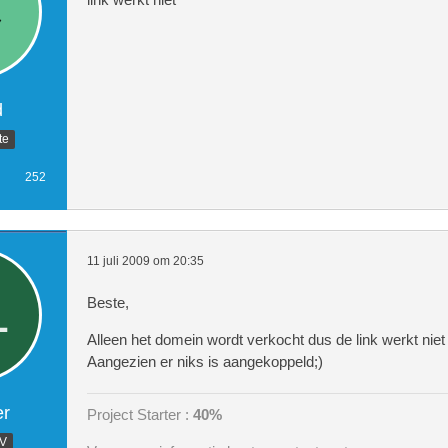
d
te
252
11 juli 2009 om 20:35
Beste,
Alleen het domein wordt verkocht dus de link werkt niet
Aangezien er niks is aangekoppeld;)
er
Project Starter :
40%
.V