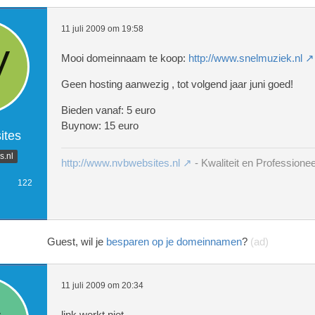
11 juli 2009 om 19:58
Mooi domeinnaam te koop:
http://www.snelmuziek.nl
Geen hosting aanwezig , tot volgend jaar juni goed!
Bieden vanaf: 5 euro
Buynow: 15 euro
tes
.nl
http://www.nvbwebsites.nl
- Kwaliteit en Professionee
122
Guest, wil je
besparen op je domeinnamen
?
(ad)
11 juli 2009 om 20:34
link werkt niet