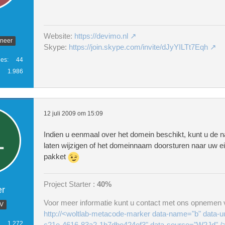
Website:
https://devimo.nl
ineer
Skype:
https://join.skype.com/invite/dJyYILTt7Eqh
ies
44
1.986
12 juli 2009 om 15:09
Indien u eenmaal over het domein beschikt, kunt u de
laten wijzigen of het domeinnaam doorsturen naar uw e
pakket
Project Starter :
40%
er
Voor meer informatie kunt u contact met ons opnemen v
.V
http://<woltlab-metacode-marker data-name="b" data-u
1.272
c21e-4616-83a2-1b7dbe424ef3" data-source="W2Jd" />