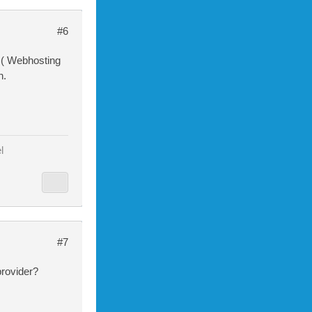
#6
 ( Webhosting
n.
l
#7
rovider?