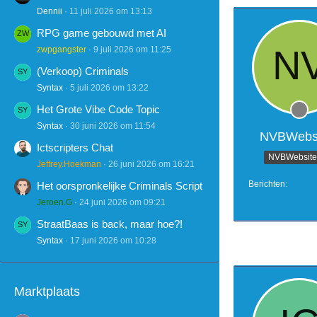
Dennii
11 juli 2026 om 13:13
RPG game gebouwd met AI
zwpgangster
9 juli 2026 om 11:25
(Verkoop) Criminals
Syntax
5 juli 2026 om 13:22
Het Grote Vibe Code Topic
Syntax
30 juni 2026 om 11:54
NVBWebsi
Ictscripters Chat
NVBWebsites
Jeffrey.Hoekman
26 juni 2026 om 16:21
Berichten
Het oorspronkelijke Criminals Script
Jeroen.G
24 juni 2026 om 09:21
StraatBaas is back, maar hoe?!
Syntax
17 juni 2026 om 10:28
Marktplaats