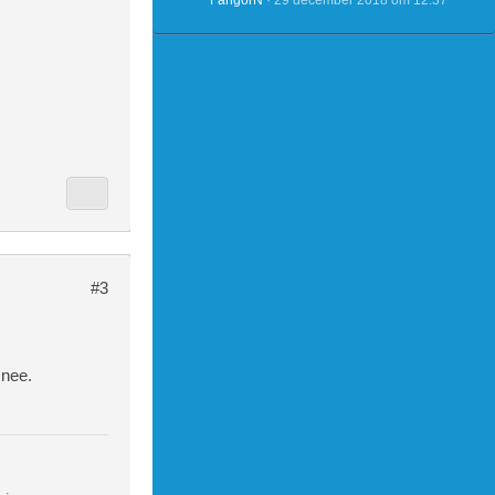
FangorN
29 december 2018 om 12:37
#3
 nee.