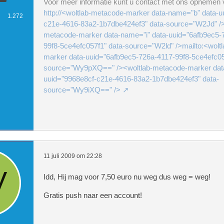
Voor meer informatie kunt u contact met ons opnemen v
http://<woltlab-metacode-marker data-name="b" data-u
1.272
c21e-4616-83a2-1b7dbe424ef3" data-source="W2Jd" />
metacode-marker data-name="i" data-uuid="6afb9ec5-
99f8-5ce4efc057f1" data-source="W2ld" />mailto:<wolt
marker data-uuid="6afb9ec5-726a-4117-99f8-5ce4efc05
source="Wy9pXQ==" /><woltlab-metacode-marker dat
uuid="9968e8cf-c21e-4616-83a2-1b7dbe424ef3" data-
source="Wy9iXQ==" />
11 juli 2009 om 22:28
Idd, Hij mag voor 7,50 euro nu weg dus weg = weg!
Gratis push naar een account!