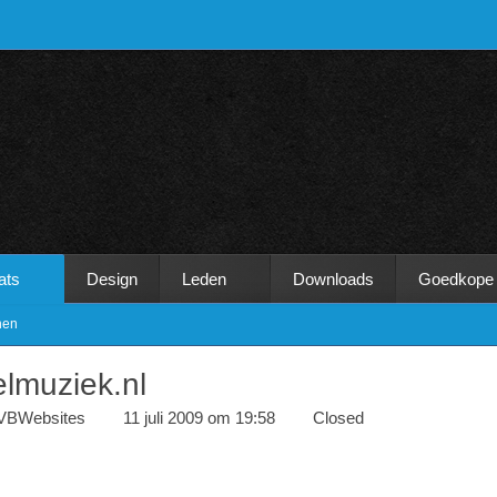
ats
Design
Leden
Downloads
Goedkope
nen
elmuziek.nl
VBWebsites
11 juli 2009 om 19:58
Closed