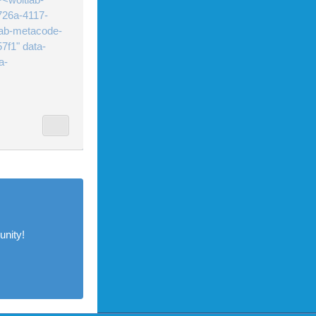
726a-4117-
lab-metacode-
7f1" data-
a-
nity!