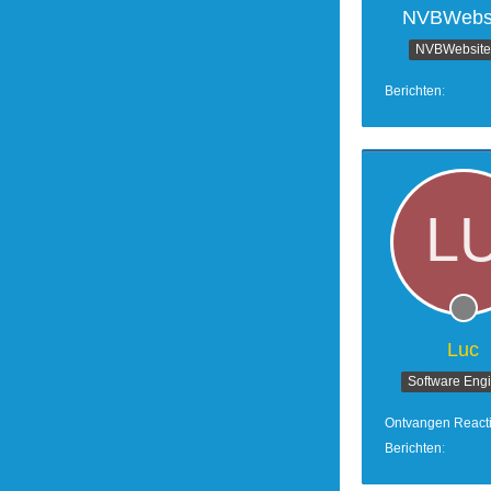
NVBWebsi
NVBWebsites
Berichten
Luc
Software Eng
Ontvangen React
Berichten