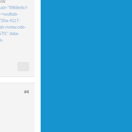
ia:
uid="9968e8cf-
<woltlab-
726a-4117-
lab-metacode-
7f1" data-
a-
#4