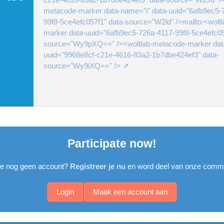
metacode-marker data-name="i" data-uuid="6afb9ec5-
99f8-5ce4efc057f1" data-source="W2ld" />mailto:<wolt
marker data-uuid="6afb9ec5-726a-4117-99f8-5ce4efc05
source="Wy9pXQ==" /><woltlab-metacode-marker dat
uuid="9968e8cf-c21e-4616-83a2-1b7dbe424ef3" data-
source="Wy9iXQ==" />
Participate now!
je nog geen account?
Registreer je nu
en word deel van onze commu
Login
Maak een account aan