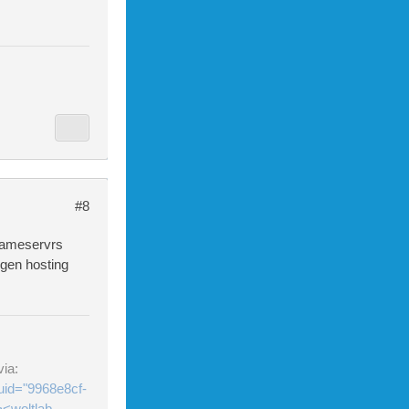
#8
 nameservrs
igen hosting
ia:
uid="9968e8cf-
<woltlab-