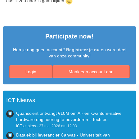
dus ik zou daar is gaan kijken
Participate now!
Heb je nog geen account?
Registreer je nu
en word deel
van onze community!
Login
Maak een account aan
ICT Nieuws
Quanscient ontvangt €10M om AI- en kwantum-native
hardware engineering te bevorderen - Tech.eu
ICTscripters
27 mei 2026 om 12:03
Datalek bij leverancier Canvas - Universiteit van